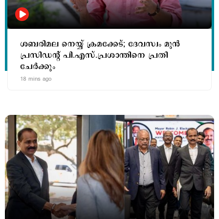
ശബരിമല നെയ്യ് ക്രമക്കേട്; ദേവസ്വം മുന്‍
പ്രസിഡന്‍റ് പി.എസ്.പ്രശാന്തിനെ പ്രതി
ചേര്‍ക്കും
18 mins ago