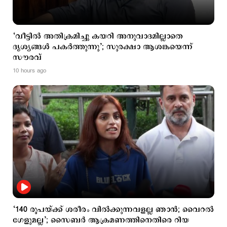
‘വീട്ടില്‍ അതിക്രമിച്ചു കയറി അനുവാദമില്ലാതെ
ദൃശ്യങ്ങൾ പകർത്തുന്നു’; സുരക്ഷാ ആശങ്കയെന്ന്
സൗരവ്
10 hours ago
‘140 രൂപയ്ക്ക് ശരീരം വിൽക്കുന്നവളല്ല ഞാന്‍; വൈറല്‍
ഗേളുമല്ല’; സൈബര്‍ ആക്രമണത്തിനെതിരെ റിയ