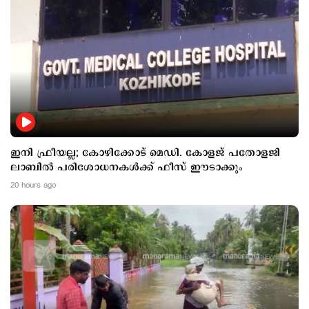
ഇനി ഫ്രീയല്ല; കോഴിക്കോട് മെഡി. കോളജ് പതോളജി
ലാബില്‍ പരിശോധനകള്‍ക്ക് ഫീസ് ഈടാക്കും
20 hours ago