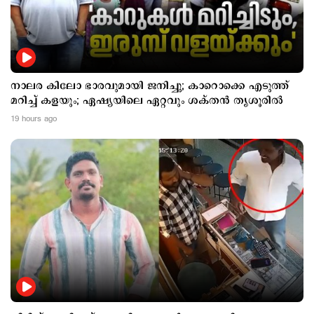
നാലര കിലോ ഭാരവുമായി ജനിച്ചു; കാറൊക്കെ എടുത്ത്
മറിച്ച് കളയും; ഏഷ്യയിലെ ഏറ്റവും ശക്തന്‍ തൃശൂരില്‍
19 hours ago