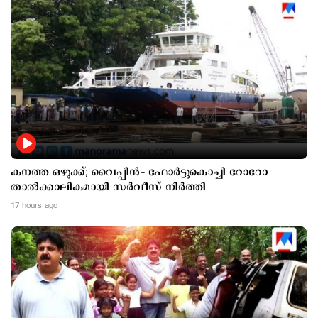
കനത്ത ഒഴുക്ക്; വൈപ്പിൻ– ഫോർട്ടുകൊച്ചി റോറോ
താൽക്കാലികമായി സർവീസ് നിർത്തി
17 hours ago