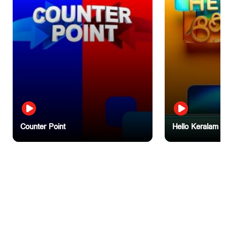
15 വയസുകാരനെ കാറിടിച്ച് കൊലപ്പെടുത്തിയ കേസ്:
പ്രിയരഞ്ജന്‍റെ ശിക്ഷ സുപ്രീം കോടതി മരവിപ്പിച്ചു
11 hours ago
Counter Point
Hello Keralam