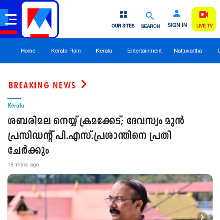
SIGN IN
OUR SITES
SEARCH
LIVE TV
Home
Kerala Rain
Kerala
Entertainment
Nattuvartha
BREAKING NEWS
Kerala
In
ശബരിമല നെയ്യ് ക്രമക്കേട്; ദേവസ്വം മുന്‍
ന
പ്രസിഡന്‍റ് പി.എസ്.പ്രശാന്തിനെ പ്രതി
ക
ചേര്‍ക്കും
1 
18 mins ago