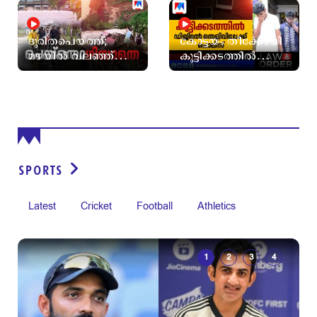
മഴക്കാലം; ശാശ്വത
ലുക്കൗട്ട് നോട്ടിസ്
പരിഹാരമുണ്ടോ
ദുരിതപെയ്ത്ത്;
കോട്ടയം തീക്കോയി
മഴയില്‍ വലഞ്ഞ്
കുട്ടിക്കടത്തില്‍
പത്തനംതിട്ടയും
ഡിജിറ്റല്‍
കോട്ടയവും
തെളിവിലേക്ക്
പൊലീസ്
SPORTS
Latest
Cricket
Football
Athletics
1
2
3
4