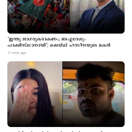
‘ഇന്ത്യ ജാഗരൂകരാകണം; ബംഗ്ലദേശും
പാക്കിസ്ഥാനായി’; ഷെയ്ഖ് ഹസീനയുടെ മകന്‍
17 mins ago