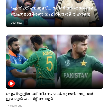
'എനിക്ക് ഭയമുണ്ട്... സീനിയര്‍ താരങ്ങളെ
ബഹുമാനിക്കൂ'; ഗംഭീറിനോട് രഹാനെ
Just now
ഐപിഎല്ലിലേക്ക് വീണ്ടും പാക് പ്ലേയര്‍; വരുന്നത്
ഇടങ്കയ്യന്‍ ഫാസ്റ്റ് ബോളര്‍
17 hours ago