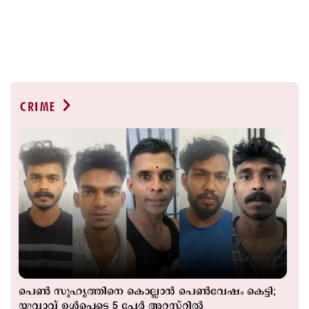
CRIME
പെൺ സുഹൃത്തിനെ കൊല്ലാൻ പെൺവേഷം കെട്ടി;
യുവാവ് ഉൾപ്പെടെ 5 പേർ അറസ്റ്റിൽ