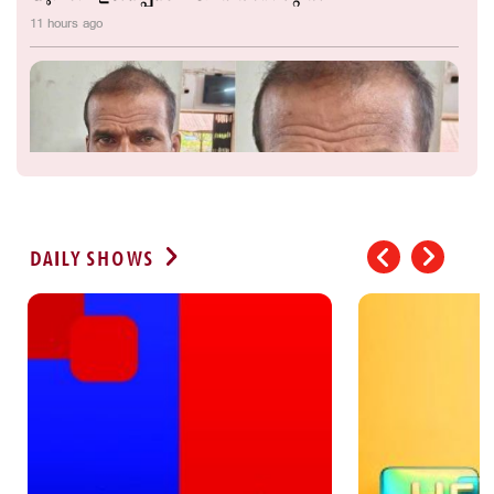
11 hours ago
DAILY SHOWS
‘വിഷം തന്നാൽ കുടിക്കാമോ?’; മദ്യലഹരിയില്‍
അമ്മയുടെ കഴുത്ത് ഞെരിച്ച് മകന്‍; ക്രൂരം
11 hours ago