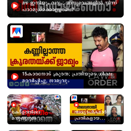
മഴ ഇനിയും വരും; അനുഭവങ്ങളില്‍ നിന്ന്
പാഠമുള്‍ക്കൊളളണ്ടേ?
15കാരനോട് ക്രൂരത; പ്രതിയുടെ ശിക്ഷ
മരവിപ്പിച്ചു, ജാമ്യവും
കേരളത്തിലെ
അധ്യാപികമാര്‍
മനുഷ്യരുടെ
പ്രതികളായ
സൈര്യജീവിതത്തിന്
എം‍ഡിഎംഎ കേസ്;
വെല്ലുവിളിയാകുന്ന
തലവനായി