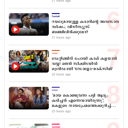
21 hours ago
Football
റയലുമായുള്ള കരാറിന്‍റെ അവസാന
വർഷം; വിനീസ്യൂസ്
ബഞ്ചിലിരിക്കുമോ?
21 hours ago
Latest
ഡേറ്റിങ്ങിന് പോയി കാശ് കളയാൻ
വയ്യ! ജെൻ സിക്കിടയില്‍
ട്രെൻഡായി 'സോളോ-മാക്സിങ്'
22 hours ago
Latest
‘മായ കൊണ്ടുവന്ന പട്ടി ആദ്യം
കടിച്ചത് എന്നെയായിരുന്നു’;
മകളുടെ നായപ്രേമത്തെക്കുറിച്ച്
മോഹന്‍ലാല്‍
23 hours ago
Spotlight