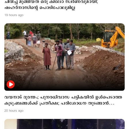
ചിരിച്ച് മുങ്ങിയത് ഒരു കിലോ സ്വര്‍ണവുമായി;
ഷഹര്‍നാസിന്‍റെ പൊടിപോലുമില്ല
19 hours ago
വയനാട് ദുരന്തം; പുനരധിവാസ പട്ടികയില്‍ ഉള്‍പെടാത്ത
കുടുംബങ്ങള്‍ക്ക് പ്രതീക്ഷ; പരിശോധന തുടങ്ങാന്‍
സര്‍ക്കാര്‍
20 hours ago