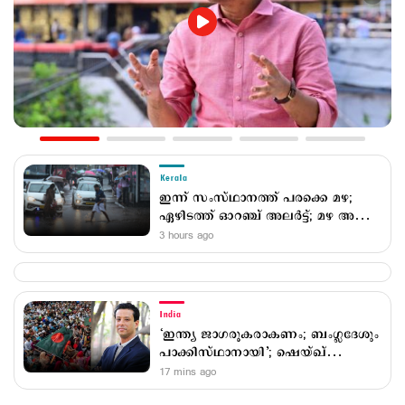
Kerala
ഇന്ന് സംസ്ഥാനത്ത് പരക്കെ മഴ;
ഏഴിടത്ത് ഓറഞ്ച് അലര്‍ട്ട്; മഴ അവധി
ഇങ്ങനെ
3 hours ago
India
‘ഇന്ത്യ ജാഗരൂകരാകണം; ബംഗ്ലദേശും
പാക്കിസ്ഥാനായി’; ഷെയ്ഖ്
ഹസീനയുടെ മകന്‍
17 mins ago