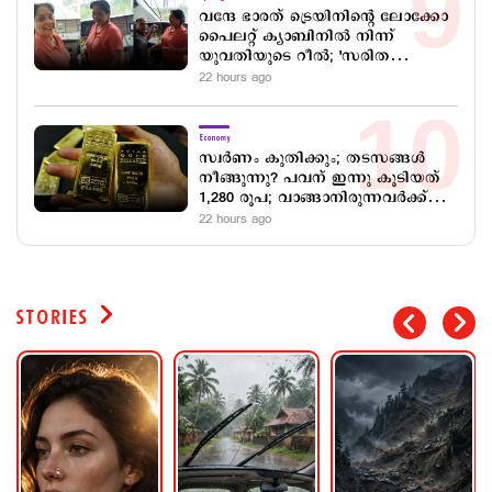
വന്ദേ ഭാരത് ട്രെയിനിന്‍റെ ലോക്കോ
പൈലറ്റ് ക്യാബിനിൽ നിന്ന്
യുവതിയുടെ റീൽ; 'സരിത
യാദവി'നെ തിരഞ്ഞ് റെയിൽവേ
22 hours ago
സേവ
Economy
സ്വര്‍ണം കുതിക്കും; തടസങ്ങള്‍
നീങ്ങുന്നു? പവന് ഇന്നു കൂടിയത്
1,280 രൂപ; വാങ്ങാനിരുന്നവര്‍ക്ക്
നിരാശ
22 hours ago
STORIES