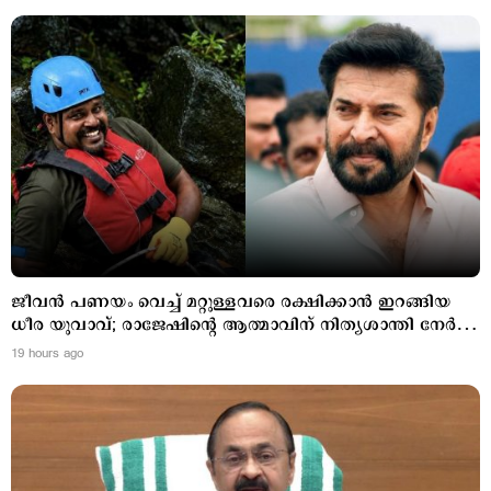
ജീവൻ പണയം വെച്ച് മറ്റുള്ളവരെ രക്ഷിക്കാൻ ഇറങ്ങിയ
ധീര യുവാവ്; രാജേഷിന്‍റെ ആത്മാവിന് നിത്യശാന്തി നേർന്ന്
മമ്മൂട്ടി
19 hours ago