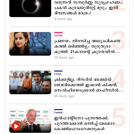
വരുന്നത് സമ്പൂർണ്ണ സൂര്യഗ്രഹണം;
പകല്‍ കൂരാക്കൂരിരുട്ട് മൂടും; ഇനി
ദിവസങ്ങള്‍ മാത്രം!
9 hours ago
Spotlight
പ്രണയം നിരസിച്ച അധ്യാപികയെ
കത്തി ഒടിഞ്ഞിട്ടും തുരുതുരാ
കുത്തി; 21കാരന്റെ ക്രൂരതയിൽ
അനാഥരായി കുഞ്ഞുമക്കൾ
19 hours ago
Cricket
ക്രിക്കറ്റില്ല, റിസര്‍വ് ബാങ്കില്‍
ജോലിക്കെത്തി ഇഷാന്‍ കിഷന്‍;
സെല്‍ഫിയെടുക്കാന്‍ ഓഫീസില്‍
തിരക്ക്
20 hours ago
Football
ഇന്‍ഫാന്‍റീനോ പുറത്തേക്ക്;
പുറത്താക്കാൻ ഒന്നിച്ച് മേഖലാ
കോൺഫെഡറേഷനുകൾ