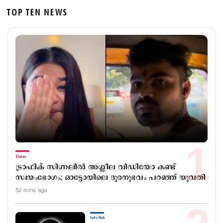
TOP TEN NEWS
States
ട്രാഫിക് സിഗ്നലില്‍ അശ്ലീല വിഡിയോ കണ്ട്
സ്വയംഭോഗം; ഓട്ടോയിലെ ദുരനുഭവം പറഞ്ഞ് യുവതി
52 mins ago
Info Hub