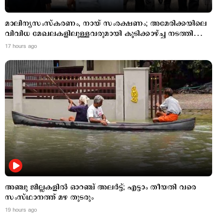
മാലിന്യസംസ്കരണം, നായ് സംരക്ഷണം; അമേരിക്കയിലെ
വിവിധ മേഖലകളിലുള്ളവരുമായി കൂടിക്കാഴ്ച്ച നടത്തി
മേയര്‍
17 hours ago
അഞ്ചു ജില്ലകളില്‍ ഓറഞ്ച് അലര്‍ട്ട്; എട്ടാം തീയതി വരെ
സംസ്ഥാനത്ത് മഴ തുടരും
19 hours ago