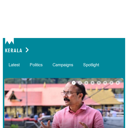
വാട്ട് എ കോക്കനട്ട്!; പൊലീസ് സ്റ്റേഷനിലെത്തിയ
എട്ട് കായ്ച തെങ്ങുകൾ; അപൂര്‍വകേസ്
12 hours ago
KERALA
Latest
Politics
Campaigns
Spotlight
1
2
3
4
5
6
7
8
"ഇത്രയും പ്രായമായിട്ടും എന്താ മരിക്കാത്തത്";
അമ്മയെ കഴുത്തുഞെരിച്ച് കൊല്ലാൻ ശ്രമം, മകൻ
പിടിയിൽ
13 hours ago