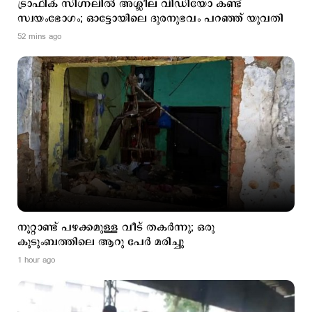
ട്രാഫിക് സിഗ്നലില്‍ അശ്ലീല വിഡിയോ കണ്ട്
സ്വയംഭോഗം; ഓട്ടോയിലെ ദുരനുഭവം പറഞ്ഞ് യുവതി
52 mins ago
നൂറ്റാണ്ട് പഴക്കമുള്ള വീട് തകര്‍ന്നു; ഒരു
കുടുംബത്തിലെ ആറു പേർ മരിച്ചു
1 hour ago