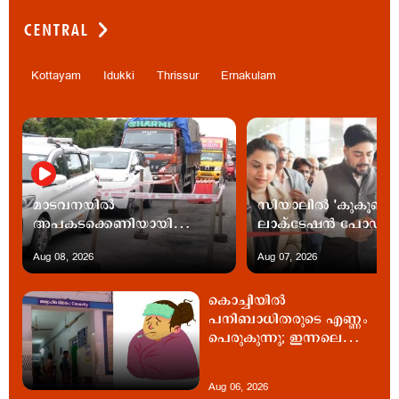
CENTRAL
Kottayam
Idukki
Thrissur
Ernakulam
മാടവനയിൽ
സിയാലിൽ 'കുകൂൺ
അപകടക്കെണിയായി
ലാക്ടേഷൻ പോഡ്'
കുഴികൾ; ശാശ്വത പരിഹാരം
പ്രവർത്തനം തുടങ്ങി
Aug 08, 2026
Aug 07, 2026
വേണമെന്ന് നാട്ടുകാര്‍
കൊച്ചിയില്‍
പനിബാധിതരുടെ എണ്ണം
പെരുകുന്നു; ഇന്നലെ
ചികില്‍സ തേടിയത് 865
പേര്‍
Aug 06, 2026