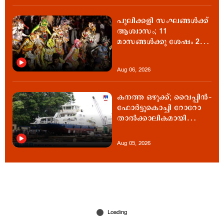
പുലിക്കളി സംഘങ്ങൾക്ക്
ആശ്വാസം; 11
മാസങ്ങള്‍ക്കു ശേഷം 24
ലക്ഷത്തിന്‍റെ
കേന്ദ്രസഹായം
Aug 06, 2026
കനത്ത ഒഴുക്ക്; വൈപ്പിൻ–
ഫോർട്ടുകൊച്ചി റോറോ
താൽക്കാലികമായി
സർവീസ് നിർത്തി
Aug 05, 2026