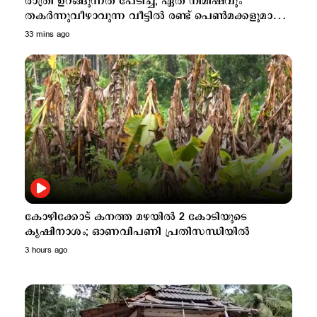
രാത്രി ഉറങ്ങുന്നത് പേടിച്ച്; ഏത് നിമിഷവും
തകർന്നുവീഴാവുന്ന വീട്ടിൽ രണ്ട് പെൺമക്കളുമായി
ഒരമ്മ
33 mins ago
കോഴിക്കോട് കനത്ത മഴയിൽ 2 കോടിയുടെ
കൃഷിനാശം; ഓണവിപണി പ്രതിസന്ധിയിൽ
3 hours ago