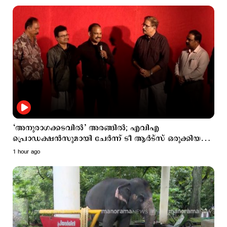
‘അനുരാഗക്കടവില്‍’ അരങ്ങില്‍; എവിഎ
പ്രൊഡക്ഷന്‍സുമായി ചേര്‍ന്ന് ടീ ആര്‍ട്സ് ഒരുക്കിയ
നാടകം
1 hour ago