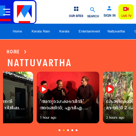
SIGN IN
OUR SITES
SEARCH
LIVE TV
Home
Kerala Rain
Kerala
Entertainment
Nattuvartha
HOME
NATTUVARTHA
ുന്നത്
‘അനുരാഗക്കടവില്‍’
കോഴിക്കോട്
ത് നിമിഷവും
അരങ്ങില്‍; എവിഎ
മഴയിൽ 2 കോ
ഴാവുന്ന
പ്രൊഡക്ഷന്‍സുമായി
കൃഷിനാശം;
1 hour ago
3 hours ago
്
ചേര്‍ന്ന് ടീ ആര്‍ട്സ്
ഓണവിപണി
മായി ഒരമ്മ
ഒരുക്കിയ നാടകം
പ്രതിസന്ധി