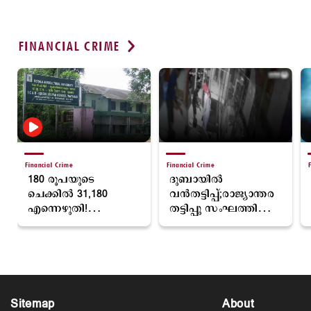
FINANCIAL CRIME
Latest
അതിതീവ്രമഴ തുടരും; ഏഴ് ജില്ലകളില്‍ റെഡ് അലര്‍ട്ട്;
5 ജില്ലകളില്‍ ഓറഞ്ച് അലര്‍ട്ട്
8 hours ago
Financial Crime
Financial Crime
F
180 രൂപയുടെ
ദുബായില്‍
ചെക്കില്‍ 31,180
വന്‍തട്ടിപ്പ്;രാജ്യാന്തര
എന്നെഴുതി!
തട്ടിപ്പു സംഘത്തിലെ
അമ്പലവയല്‍ കൃഷി
നാലുപേരെ ദുബായ്
വിജ്ഞാന
പൊലീസ് പിടികൂടി
കേന്ദ്രത്തില്‍
ലക്ഷങ്ങളുടെ തട്ടിപ്പ്
Sitemap
About