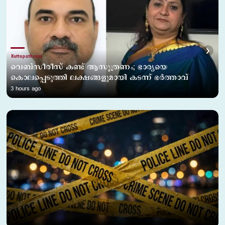
Kuttapathram
വെബ്സീരീസ് കണ്ട് ആസൂത്രണം; ഭാര്യയെ
കൊലപ്പെടുത്തി ലക്ഷങ്ങളുമായി കടന്ന് ഭര്‍ത്താവ്
3 hours ago