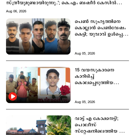
സ്ത്രീയുമുണ്ടായിരുന്നു..'; കെ.എം ബഷീർ കേസില്‍
നിര്‍ണായകമൊഴി
Aug 06, 2026
പെൺ സുഹൃത്തിനെ
കൊല്ലാൻ പെൺവേഷം
കെട്ടി; യുവാവ് ഉൾപ്പെടെ
5 പേർ അറസ്റ്റിൽ
Aug 05, 2026
Latest
രാജേഷിന്റെ മൃതദേഹത്തോട് അനാദരം: തെളിവായി
15 വയസുകാരനെ
ദൃശ്യങ്ങൾ പുറത്ത്
കാറിടിച്ച്
3 hours ago
കൊലപ്പെടുത്തിയ
കേസ്: പ്രിയരഞ്ജന്‍റെ
ശിക്ഷ സുപ്രീം കോടതി
മരവിപ്പിച്ചു
Aug 05, 2026
വാട്ട് എ കോക്കനട്ട്!;
പൊലീസ്
സ്റ്റേഷനിലെത്തിയ എട്ട്