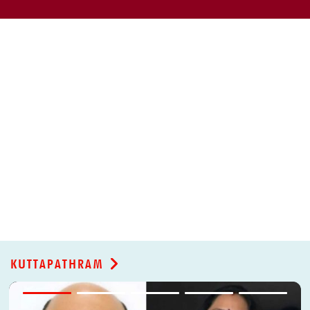
മാധ്യമങ്ങളോട
KUTTAPATHRAM