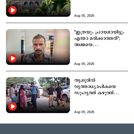
കായ്ച തെങ്ങുകൾ;
അപൂര്‍വകേസ്
Aug 05, 2026
Latest
"ഇത്രയും പ്രായമായിട്ടും
കുമരകത്ത് വെള്ളക്കെട്ട്; ആശുപത്രിയിലെത്താൻ
എന്താ മരിക്കാത്തത്";
വൈകി; വീട്ടമ്മ മരിച്ചു
അമ്മയെ
4 hours ago
കഴുത്തുഞെരിച്ച്
കൊല്ലാൻ ശ്രമം, മകൻ
പിടിയിൽ
Aug 05, 2026
തൃശൂരില്‍
നൃത്താധ്യാപികയെ
സുഹൃത്ത് കഴുത്ത്
ഞെരിച്ച് കൊലപ്പെടുത്തി
Aug 05, 2026
Politics