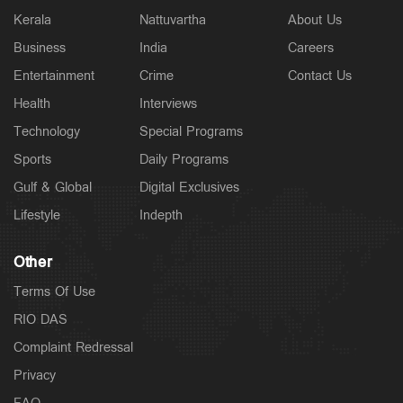
Kerala
Nattuvartha
About Us
Latest
Business
India
Careers
മഴ‌യ്‌ക്കൊ‌പ്പം പകര്‍ച്ചപ്പനിയും പടരുന്നു; ആറു
ദിവസത്തിനിടെ 18 മരണം
Entertainment
Crime
Contact Us
8 hours ago
Health
Interviews
Technology
Special Programs
Sports
Daily Programs
Gulf & Global
Digital Exclusives
Lifestyle
Indepth
Other
Terms Of Use
RIO DAS
Complaint Redressal
Privacy