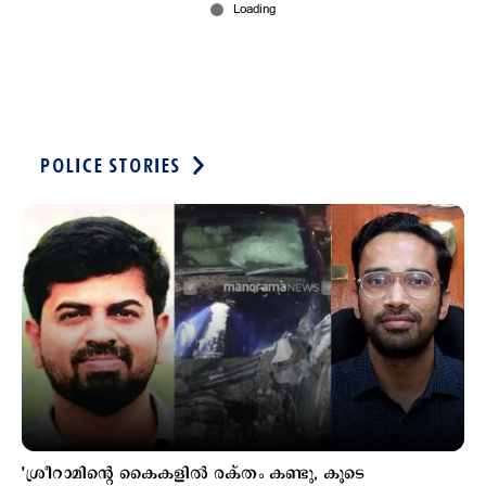
3 hours ago
POLICE STORIES
Kuttapathram
ആഭ്യന്തര മന്ത്രിക്കും പൊലീസിനും വെല്ലുവിളി;
'ആയങ്കി'യെ പൂട്ടാന്‍ 10 അംഗ പ്രത്യേക സംഘം
3 hours ago
'ശ്രീറാമിന്‍റെ കൈകളിൽ രക്തം കണ്ടു, കൂടെ