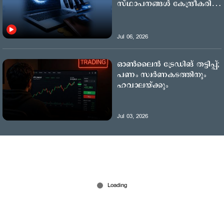
സ്ഥാപനങ്ങള്‍ കേന്ദ്രീകരിച്ച്
വന്‍ സൈബര്‍ തട്ടിപ്പ്
Jul 06, 2026
ഓണ്‍ലൈന്‍ ട്രേഡിങ് തട്ടിപ്പ്;
പണം സ്വര്‍ണകടത്തിനും
ഹവാലയ്ക്കും
Jul 03, 2026
Kuttapathram
‘നഗ്നനാക്കി ഫോട്ടോ എടുത്തു’; തട്ടിക്കൊണ്ട്
പോയത് പെണ്‍സുഹൃത്തും സംഘവും;
വെളിപ്പെടുത്തി 21കാരന്‍
7 hours ago