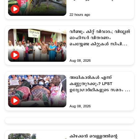
സംഭവം
22 hours ago
വീണ്ടും കിറ്റ് വിവാദം; വില്ലേജ്
ഓഫിസർ വിതരണം
ചെയ്യേണ്ട കിറ്റുകൾ സിപിഎം
വിതരണം ചെയ്തുവെന്ന്
ആരോപണം
Aug 08, 2026
അധികാരികള്‍ എന്ന്
കണ്ണുതുറക്കും? LPST
ഉദ്യോഗാര്‍ഥികളുടെ സമരം 34
ദിവസം പിന്നിടുന്നു
Aug 08, 2026
കിഴക്കന്‍ വെള്ളത്തിന്‍റെ