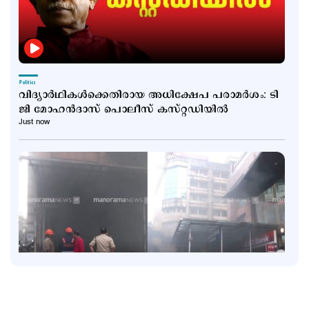
Politics
വിദ്യാർഥികൾക്കെതിരായ അധിക്ഷേപ പരാമർശം: ടി
ജി മോഹൻദാസ് പൊലീസ്‌ കസ്റ്റഡിയിൽ
Just now