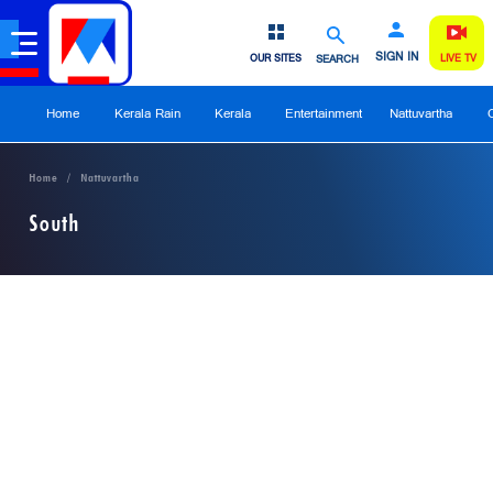
SIGN IN
OUR SITES
SEARCH
LIVE TV
Home
Kerala Rain
Kerala
Entertainment
Nattuvartha
Home
Nattuvartha
South