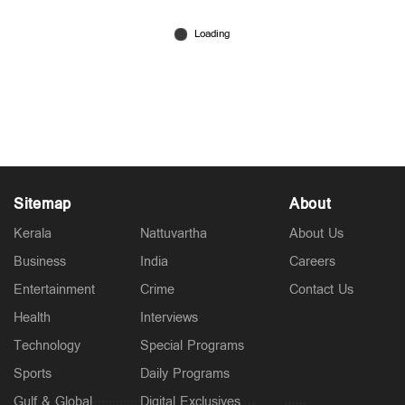
Latest
മറൈൻ ഡ്രൈവിൽ ഫ്ലാറ്റിന്റെ കാർ പാർക്കിങ്ങിൽ
തീപിടുത്തം; ആശങ്കയായി കറുത്ത പുക
1 hour ago
Sitemap
About
Kerala
Nattuvartha
About Us
Business
India
Careers
Entertainment
Crime
Contact Us
Health
Interviews
Kuttapathram
കലക്ടറേറ്റിലെ ക്ലാർക്ക് ജീവനൊടുക്കി; സമ്മർദ്ദമെന്ന്
Technology
Special Programs
ആരോപണം
Sports
Daily Programs
1 hour ago
Gulf & Global
Digital Exclusives