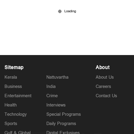
Latest
6 ജില്ലകളിൽ നാളെ അവധി; കണ്ണൂരിൽ അര്‍ധ
രാത്രിക്ക് ശേഷം ശക്തമായ മഴയ്ക്ക് സാധ്യത
5 hours ago
Sitemap
About
Kerala
Nattuvartha
About Us
Business
India
Careers
Entertainment
Crime
Contact Us
Health
Interviews
Politics
പ്രധാനമന്ത്രിയുടെ വിദേശയാത്രകൾക്ക് 2021 മുതൽ
Technology
Special Programs
ചെലവായത് 557 കോടി രൂപ; കണക്കുകൾ
Sports
Daily Programs
രാജ്യസഭയിൽ
7 hours ago
Gulf & Global
Digital Exclusives