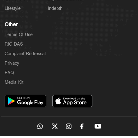
Lifestyle
Indepth
Other
Terms Of Use
RIO DAS
Complaint Redressal
Privacy
FAQ
Media Kit
Latest
സാമൂഹികക്ഷേമ പെൻഷൻ ഇനി ബാങ്ക്
അക്കൗണ്ടിലേക്ക്; സഹകരണ ബാങ്കുകളെ ഒഴിവാക്കി
7 hours ago