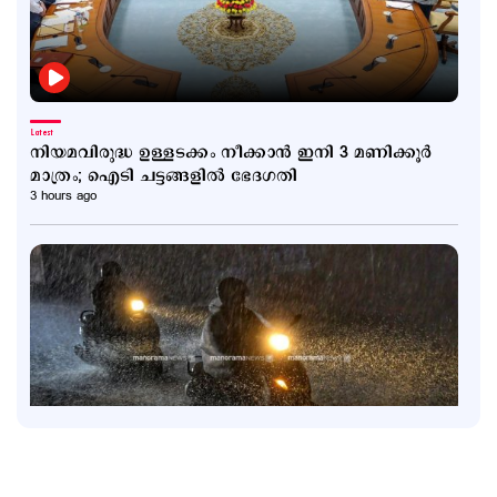
Latest
നിയമവിരുദ്ധ ഉള്ളടക്കം നീക്കാൻ ഇനി 3 മണിക്കൂർ
മാത്രം; ഐടി ചട്ടങ്ങളിൽ ഭേദഗതി
3 hours ago