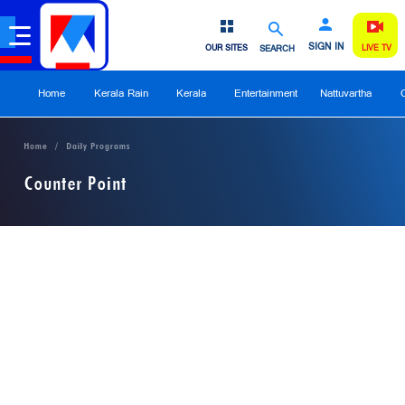
SIGN IN
OUR SITES
SEARCH
LIVE TV
Home
Kerala Rain
Kerala
Entertainment
Nattuvartha
Home
Daily Programs
Counter Point