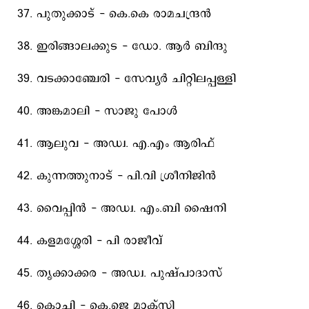
37. പുതുക്കാട്‌ - കെ.കെ രാമചന്ദ്രന്‍
38. ഇരിങ്ങാലക്കുട - ഡോ. ആര്‍ ബിന്ദു
39. വടക്കാഞ്ചേരി - സേവ്യര്‍ ചിറ്റിലപ്പള്ളി
40. അങ്കമാലി - സാജു പോള്‍
41. ആലുവ - അഡ്വ. എ.എം ആരിഫ്‌
42. കുന്നത്തുനാട്‌ - പി.വി ശ്രീനിജിന്‍
43. വൈപ്പിന്‍ - അഡ്വ. എം.ബി ഷൈനി
44. കളമശ്ശേരി - പി രാജീവ്‌
45. തൃക്കാക്കര - അഡ്വ. പുഷ്‌പാദാസ്‌
46. കൊച്ചി - കെ.ജെ മാക്‌സി