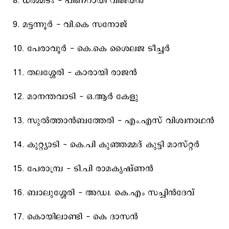
8. ധര്‍മ്മടം - പിണറായി വിജയന്‍
9. മട്ടന്നൂര്‍ - വി.കെ സനോജ്‌
10. പേരാവൂര്‍ - കെ.കെ ശൈലജ ടീച്ചര്‍
11. തലശ്ശേരി - കാരായി രാജന്‍
12. മാനന്തവാടി - ഒ.ആര്‍ കേളു
13. സുല്‍ത്താന്‍ബത്തേരി - എം.എസ്‌ വിശ്വനാഥന്‍
14. കുറ്റ്യാടി - കെ.പി കുഞ്ഞമ്മദ്‌ കുട്ടി മാസ്റ്റര്‍
15. പേരാമ്പ്ര - ടി.പി രാമകൃഷ്‌ണന്‍
16. ബാലുശ്ശേരി - അഡ്വ. കെ.എം സച്ചിന്‍ദേവ്‌
17. കൊയിലാണ്ടി - കെ ദാസന്‍