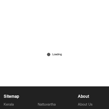
രാജേഷിന്റെ മൃതദേഹത്തോട് അനാദരം:
തെളിവായി ദൃശ്യങ്ങൾ പുറത്ത്
1 hour ago
Sitemap
About
Kerala
Nattuvartha
About Us