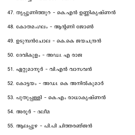
47. തൃപ്പൂണിത്തുറ - കെ.എന്‍ ഉണ്ണികൃഷ്‌ണന്‍
48. കോതമംഗലം - ആന്റണി ജോണ്‍
49. ഉടുമ്പന്‍ചോല - കെ.കെ ജയചന്ദ്രന്‍
50. ദേവികുളം - അഡ്വ. എ രാജ
51. ഏറ്റുമാനൂര്‍ - വി.എന്‍ വാസവന്‍
52. കോട്ടയം - അഡ്വ. കെ അനില്‍കുമാര്‍
53. പുതുപ്പള്ളി - കെ.എം രാധാകൃഷ്‌ണന്‍
54. അരൂര്‍ - ദലീമ
55. ആലപ്പുഴ - പി.പി ചിത്തരഞ്‌ജന്‍