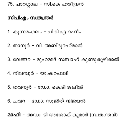
75. പാറശ്ശാല - സി.കെ ഹരീന്ദ്രന്‍
സിപിഎം സ്വതന്ത്രര്‍
1. കുന്നമംഗലം - പി.ടി.എ റഹീം
2. താനൂര്‍ - വി. അബ്‌ദുറഹ്മാന്‍
3. വേങ്ങര - മുഹമ്മദ്‌ സബാഹ്‌ കുണ്ടുകുഴിക്കല്‍
4. നിലമ്പൂര്‍ - യു.ഷറഫലി
5. തവനൂര്‍ - ഡോ. കെ.ടി ജലീല്‍
6. ചവറ - ഡോ: സുജിത്‌ വിജയന്‍
മാഹി
- അഡ്വ. ടി അശോക്‌ കുമാര്‍ (സ്വതന്ത്രന്‍)