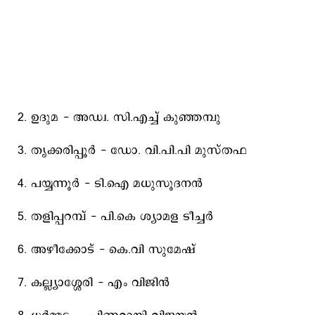
2. ഉദുമ - അഡ്വ. സി.എച്ച്‌ കുഞ്ഞമ്പു
3. തൃക്കരിപ്പൂര്‍ - ഡോ. വി.പി.പി മുസ്‌തഫ
4. പയ്യന്നൂര്‍ - ടി.ഐ മധുസൂദനന്‍
5. തളിപ്പറമ്പ്‌ - പി.കെ ശ്യാമള ടീച്ചര്‍
6. അഴീക്കോട്‌ - കെ.വി സുമേഷ്‌
7. കല്ല്യാശ്ശേരി - എം വിജിന്‍