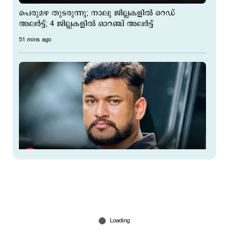
പെരുമഴ തുടരുന്നു; നാലു ജില്ലകളില്‍ റെഡ്
അലര്‍ട്ട്; 4 ജില്ലകളില്‍ ഓറഞ്ച് അലര്‍ട്ട്
51 mins ago
ആഭ്യന്തര മന്ത്രിക്കും പൊലീസിനും വെല്ലുവിളി;
'ആയങ്കി'യെ പൂട്ടാന്‍ 10 അംഗ പ്രത്യേക സംഘം
1 hour ago