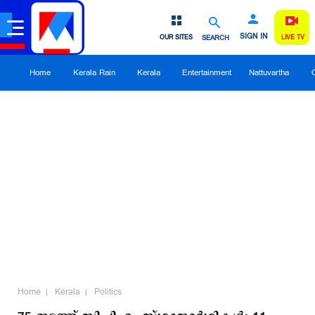
SIGN IN
OUR SITES
SEARCH
LIVE TV
Home
Kerala Rain
Kerala
Entertainment
Nattuvartha
Home
Kerala
Politics