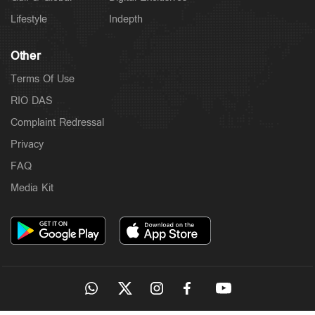
Lifestyle
Indepth
Other
Terms Of Use
RIO DAS
Complaint Redressal
Privacy
FAQ
Latest
Media Kit
രാജേഷിന്റെ മൃതദേഹത്തോട് അനാദരം: തെളിവായി
ദൃശ്യങ്ങൾ പുറത്ത്
4 hours ago