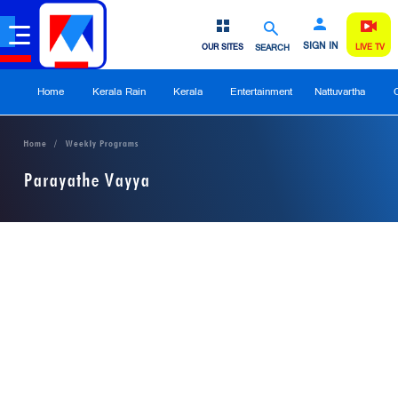
SIGN IN
OUR SITES
SEARCH
LIVE TV
Home
Kerala Rain
Kerala
Entertainment
Nattuvartha
Home
Weekly Programs
Parayathe Vayya