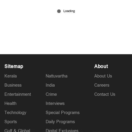
Latest
പെരുമഴ തുടരുന്നു; നാലു ജില്ലകളില്‍ റെഡ് അലര്‍ട്ട്; 4
ജില്ലകളില്‍ ഓറഞ്ച് അലര്‍ട്ട്
3 hours ago
Sitemap
About
Kerala
Nattuvartha
About Us
Business
India
Careers
Entertainment
Crime
Contact Us
Health
Interviews
Kuttapathram
ആഭ്യന്തര മന്ത്രിക്കും പൊലീസിനും വെല്ലുവിളി;
Technology
Special Programs
'ആയങ്കി'യെ പൂട്ടാന്‍ 10 അംഗ പ്രത്യേക സംഘം
Sports
Daily Programs
4 hours ago
Gulf & Global
Digital Exclusives