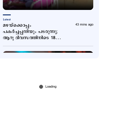
Latest
മഴ‌യ്‌ക്കൊ‌പ്പം
43 mins ago
പകര്‍ച്ചപ്പനിയും പടരുന്നു;
ആറു ദിവസത്തിനിടെ 18
മരണം
States
ജോസഫ് വിജയ്–സംഗീത
1 hour ago
വിവാഹമോചന കേസ് ഇന്ന്