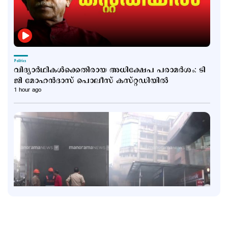
Politics
വിദ്യാർഥികൾക്കെതിരായ അധിക്ഷേപ പരാമർശം: ടി
ജി മോഹൻദാസ് പൊലീസ്‌ കസ്റ്റഡിയിൽ
1 hour ago