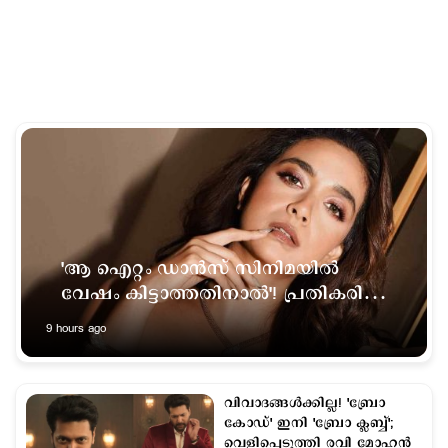
'ആ ഐറ്റം ഡാന്‍സ് സിനിമയില്‍
വേഷം കിട്ടാത്തതിനാല്‍'! പ്രതികരിച്ച്
കീര്‍ത്തി സുരേഷ്
9 hours ago
വിവാദങ്ങള്‍ക്കില്ല! 'ബ്രോ
കോഡ്' ഇനി 'ബ്രോ ക്ലബ്ബ്';
വെളിപ്പെടുത്തി രവി മോഹന്‍