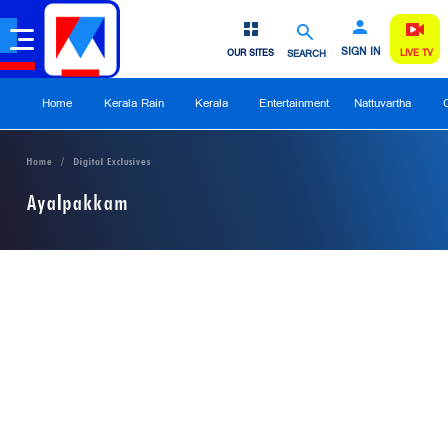
SIGN IN
OUR SITES
SEARCH
LIVE TV
Home
Kerala Rain
Kerala
Entertainment
Nattuvartha
Home
Digital Exclusives
Ayalpakkam