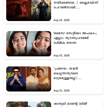
നയിക്കണമേ...'; ക്ലൈമാക്സ്
രംഗത്തിനായി
കറുപ്പസ്വാമിയുടെ മുന്നിൽ
പ്രാർഥിച്ച് സൂര്യ
Aug 04, 2026
'മൈസ' സെറ്റിലെ അപകടം;
എല്ലാം തുറന്നുപറഞ്ഞ്
രശ്മിക മന്ദാന
Aug 03, 2026
‘പ്രണയം താലി
കെട്ടുന്നതുവരെ
മാത്രമുള്ളതല്ല’;
പങ്കാളിയോടുള്ള സ്നേഹം
ഒരിക്കലും മാറരുത് – സൂര്യ
Aug 03, 2026
ഷാരൂഖ് ഖാന്‍റെ 'കിങ്'