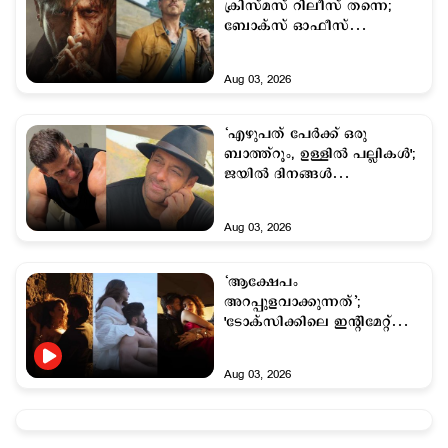
ക്രിസ്മസ് റിലീസ് തന്നെ;
ബോക്സ് ഓഫീസ്
പോരാട്ടത്തിന്
കളമൊരുങ്ങുന്നു
Aug 03, 2026
‘എഴുപത് പേര്‍ക്ക് ഒരു
ബാത്ത്റൂം, ഉള്ളില്‍ പല്ലികള്‍';
ജയിൽ ദിനങ്ങൾ
ഓർത്തെടുത്ത് സൽമാൻ ഖാൻ
Aug 03, 2026
‘ആക്ഷേപം
അറപ്പുളവാക്കുന്നത്’;
'ടോക്സിക്കിലെ ഇന്‍റിമേറ്റ്
രംഗങ്ങളുടെ പേരില്‍
കിയാരയ്ക്കെതിരെ സൈബർ
Aug 03, 2026
ആക്രമണം; പ്രതികരിച്ച് ഹുമ
ഖുറേഷി