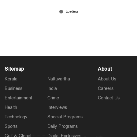
Latest
മറൈൻ ഡ്രൈവിൽ ഫ്ലാറ്റിന്റെ കാർ പാർക്കിങ്ങിൽ
തീപിടുത്തം; ആശങ്കയായി കറുത്ത പുക
2 hours ago
Sitemap
About
Kerala
Nattuvartha
About Us
Business
India
Careers
Entertainment
Crime
Contact Us
Health
Interviews
Kuttapathram
കലക്ടറേറ്റിലെ ക്ലാർക്ക് ജീവനൊടുക്കി; സമ്മർദ്ദമെന്ന്
Technology
Special Programs
ആരോപണം
Sports
Daily Programs
2 hours ago
Gulf & Global
Digital Exclusives