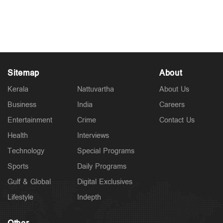
തകർന്നു, ആളുകള്‍ക്കായി തിരച്ചില്‍
Jul 08, 2026
Sitemap
About
Kerala
Nattuvartha
About Us
Business
India
Careers
Entertainment
Crime
Contact Us
Health
Interviews
Technology
Special Programs
Sports
Daily Programs
Gulf & Global
Digital Exclusives
Lifestyle
Indepth