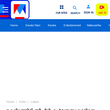
SIGN IN
OUR SITES
SEARCH
LIVE TV
Home
Kerala Rain
Kerala
Entertainment
Nattuvartha
Home
India
Latest