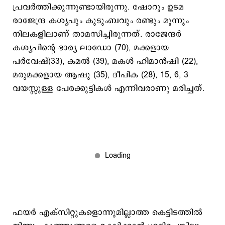
പ്രവര്‍ത്തിക്കുന്നുണ്ടായിരുന്നു. ഷോറൂം ഉടമ
രാജേന്ദ്ര കശ്യപും കുടുംബവും രണ്ടും മൂന്നും
നിലകളിലാണ് താമസിച്ചിരുന്നത്. രാജേന്ദർ
കശ്യപിന്റെ ഭാര്യ ലാഡോ (70), മക്കളായ
പര്‍വേഷ്(33), കമൽ (39), മകൾ ഹിമാൻഷി (22),
മരുമക്കളായ ആഷു (35), ദീപിക (28), 15, 6, 3
വയസ്സുള്ള പേരക്കുട്ടികൾ എന്നിവരാണു മരിച്ചത്.
ഫയര്‍ എക്സിറ്റുകളൊന്നുമില്ലാത്ത കെട്ടിടത്തില്‍