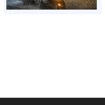
Latest
6 ജില്ലകളിൽ നാളെ അവധി; കണ്ണൂരിൽ അര്‍ധ
രാത്രിക്ക് ശേഷം ശക്തമായ മഴയ്ക്ക് സാധ്യത
5 hours ago