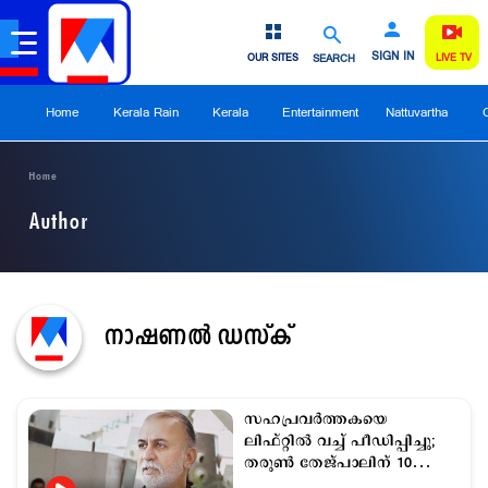
SIGN IN
OUR SITES
SEARCH
LIVE TV
Home
Kerala Rain
Kerala
Entertainment
Nattuvartha
Home
Author
നാഷണല്‍ ഡസ്ക്
സഹപ്രവർത്തകയെ
ലിഫ്റ്റിൽ വച്ച് പീഡിപ്പിച്ചു;
തരുൺ തേജ്‌പാലിന് 10
വർഷം തടവ്