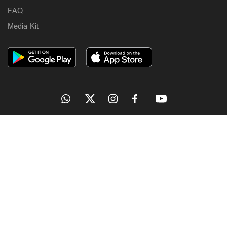
8 hours ago
FAQ
Media Kit
Latest
പത്തനംതിട്ട ജില്ലയില്‍ നാളെ അവധി; 3 ജില്ലകളില്‍
തീവ്രമഴ മുന്നറിയിപ്പ്
OUR SITES
9 hours ago