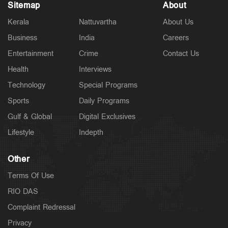
Sitemap
About
Politics
Kerala
Nattuvartha
About Us
പ്രധാനമന്ത്രിയുടെ വിദേശയാത്രകൾക്ക് 2021 മുതൽ
ചെലവായത് 557 കോടി രൂപ; കണക്കുകൾ
Business
India
Careers
രാജ്യസഭയിൽ
Entertainment
Crime
Contact Us
8 hours ago
Health
Interviews
Technology
Special Programs
Sports
Daily Programs
Gulf & Global
Digital Exclusives
Lifestyle
Indepth
Other
Terms Of Use
RIO DAS
Latest
Complaint Redressal
സാമൂഹികക്ഷേമ പെൻഷൻ ഇനി ബാങ്ക്
Privacy
അക്കൗണ്ടിലേക്ക്; സഹകരണ ബാങ്കുകളെ ഒഴിവാക്കി