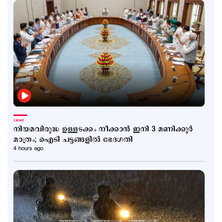
Latest
നിയമവിരുദ്ധ ഉള്ളടക്കം നീക്കാൻ ഇനി 3 മണിക്കൂർ
മാത്രം; ഐടി ചട്ടങ്ങളിൽ ഭേദഗതി
4 hours ago