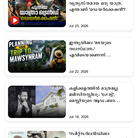
വ്യത്യസ്തമായ ഒരു യാത്ര;
എന്താണ് 'ഡെയർക്കേഷൻ'?
Jul 23, 2026
ഇന്ത്യയിലെ 'മഴയുടെ
തലസ്ഥാനം'
എവിടെയാണെന്ന്
അറിയാമോ? മേഘങ്ങൾ
ഭൂമിയെ തൊടുന്ന
Jul 22, 2026
മൗസിൻറാമിന്റെ അത്ഭുത
ലോകത്തെക്കുറിച്ച്
കേട്ടിട്ടുണ്ടോ ?
കളിക്കളത്തില്‍ മാത്രമല്ല
ബിസിനസ്സിലും 'ഗോട്ട്';
മെസ്സിയുടെ ആഡംബര
ഹോട്ടൽ സാമ്രാജ്യത്തെ
അറിയാം...
Jul 18, 2026
'സ്വിറ്റ്സര്‍ലന്‍ഡിലെ