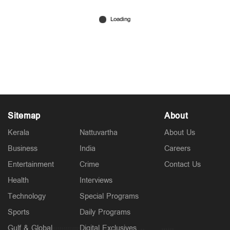
Latest
വാഹന പരിശോധന നടത്തും, പിഴ ഈടാക്കില്ല;
'പണി'മുടക്കിന് മോട്ടോര്‍വാഹന വകുപ്പ്
ഉദ്യോഗസ്ഥര്‍
1 hour ago
Sitemap
About
Kerala
Nattuvartha
About Us
Business
India
Careers
Entertainment
Crime
Contact Us
Health
Interviews
Technology
Special Programs
States
'വിമാനം താഴ്ത്തിയത് വന്‍ദുരന്തം ഒഴിവാക്കാന്‍';
Sports
Daily Programs
ആകാശച്ചുഴി അപകടത്തില്‍ വിശദീകരണവുമായി
പൈലറ്റ് അസോസിയേഷന്‍
Gulf & Global
Digital Exclusives