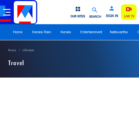
SIGN IN
OUR SITES
SEARCH
LIVE TV
Home
Kerala Rain
Kerala
Entertainment
Nattuvartha
Home
Lifestyle
Travel