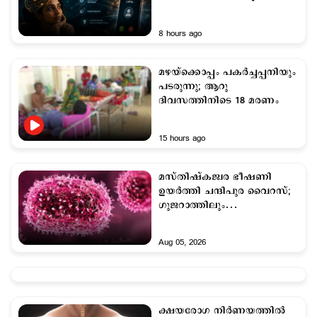
ഇതാണ്
8 hours ago
മഴ‌യ്‌ക്കൊ‌പ്പം പകര്‍ച്ചപ്പനിയും
പടരുന്നു; ആറു
ദിവസത്തിനിടെ 18 മരണം
15 hours ago
മസ്തിഷ്കജ്വര ഭീഷണി
ഉയർത്തി ചന്ദിപുര വൈറസ്;
ഗുജറാത്തിലും
രാജസ്ഥാനിലും അടിയന്തര
കേന്ദ്ര ഇടപെടൽ
Aug 05, 2026
ക്ഷയരോഗ നിർണയത്തിൽ