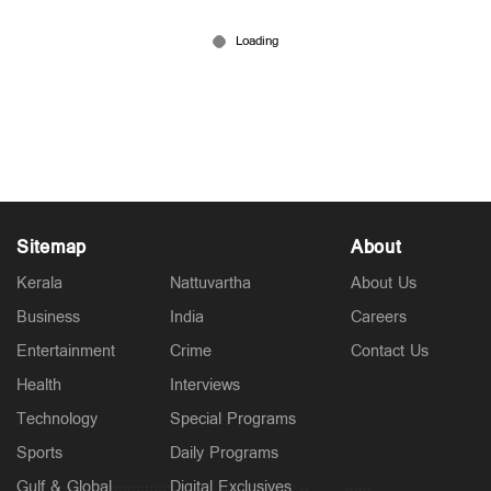
Latest
രാജേഷ് യഥാർഥ ഹീറോ; അതുല്യവും
സമാനതകളില്ലാത്തതുമായ ത്യാഗം: ഹൈക്കോടതി
45 mins ago
Sitemap
About
Kerala
Nattuvartha
About Us
Business
India
Careers
Entertainment
Crime
Contact Us
Health
Interviews
Technology
Special Programs
Latest
അഞ്ച് ജില്ലകളില്‍ നാളെ അവധി; വയനാട്ടില്‍
Sports
Daily Programs
സ്പെഷല്‍ ക്ലാസുകള്‍ക്ക് അവധി
1 hour ago
Gulf & Global
Digital Exclusives