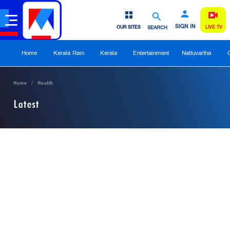
SIGN IN
OUR SITES
SEARCH
LIVE TV
Home
Kerala Rain
Kerala
Entertainment
Nattuvartha
Home
Health
Latest