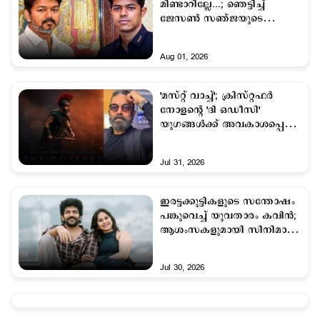
മിണ്ടാറില്ലേ...; ഞെട്ടിച്ച്
ജേസണ്‍ സഞ്ജയുടെ
മറുപടി; വിജയ്ക്കൊപ്പം
സിനിമയെടുക്കണമെന്ന്
Aug 01, 2026
ആഗ്രഹം
'മസ്റ്റ് വാച്ച്'; ക്രിസ്റ്റഫർ
നോളന്‍റെ 'ദി ഒഡീസി'
യുഗങ്ങള്‍ക്ക് അവകാശപ്പെട്ട
ചിത്രമെന്ന് പ്രശംസിച്ച്
കമല്‍ഹാസന്‍
Jul 31, 2026
ഇരട്ടക്കുട്ടികളുടെ സന്തോഷം
പങ്കുവെച്ച് യുവതാരം കവിന്‍;
ആശംസകളുമായി സിനിമാ
ലോകം
Jul 30, 2026