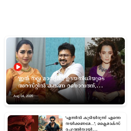
'ഇത് നല്ല മാതൃക'; ഉദയനിധിയുടെ
അറസ്റ്റില്‍ കങ്കണ റണാവത്ത്,
പരസ്യമായി മാപ്പ് പറയണമെന്ന്
Aug 04, 2026
ഖുശ്ബു
'എന്നിൽ കുടിയിരുന്ന് എന്നെ
നയിക്കണമേ...'; ക്ലൈമാക്സ്
രംഗത്തിനായി