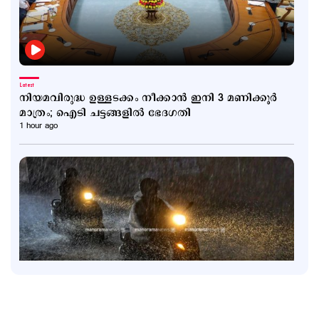
Latest
നിയമവിരുദ്ധ ഉള്ളടക്കം നീക്കാൻ ഇനി 3 മണിക്കൂർ
മാത്രം; ഐടി ചട്ടങ്ങളിൽ ഭേദഗതി
1 hour ago