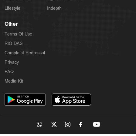
Lifestyle
Indepth
Other
Terms Of Use
RIO DAS
Complaint Redressal
Privacy
FAQ
Media Kit
Latest
സാമൂഹികക്ഷേമ പെൻഷൻ ഇനി ബാങ്ക്
അക്കൗണ്ടിലേക്ക്; സഹകരണ ബാങ്കുകളെ ഒഴിവാക്കി
5 hours ago