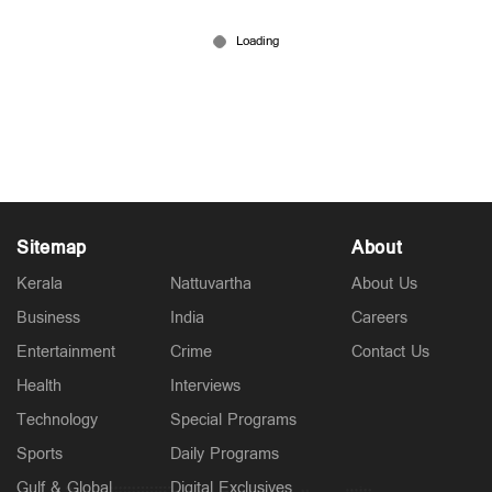
Latest
6 ജില്ലകളിൽ നാളെ അവധി; കണ്ണൂരിൽ അര്‍ധ
രാത്രിക്ക് ശേഷം ശക്തമായ മഴയ്ക്ക് സാധ്യത
3 hours ago
Sitemap
About
Kerala
Nattuvartha
About Us
Business
India
Careers
Entertainment
Crime
Contact Us
Health
Interviews
Politics
പ്രധാനമന്ത്രിയുടെ വിദേശയാത്രകൾക്ക് 2021 മുതൽ
Technology
Special Programs
ചെലവായത് 557 കോടി രൂപ; കണക്കുകൾ
Sports
Daily Programs
രാജ്യസഭയിൽ
5 hours ago
Gulf & Global
Digital Exclusives