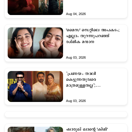
കറുപ്പസ്വാമിയുടെ മുന്നിൽ
പ്രാർഥിച്ച് സൂര്യ
Aug 04, 2026
'മൈസ' സെറ്റിലെ അപകടം;
എല്ലാം തുറന്നുപറഞ്ഞ്
രശ്മിക മന്ദാന
Aug 03, 2026
‘പ്രണയം താലി
കെട്ടുന്നതുവരെ
മാത്രമുള്ളതല്ല’;
പങ്കാളിയോടുള്ള സ്നേഹം
ഒരിക്കലും മാറരുത് – സൂര്യ
Aug 03, 2026
ഷാരൂഖ് ഖാന്‍റെ 'കിങ്'