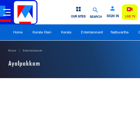
SIGN IN
OUR SITES
SEARCH
LIVE TV
Home
Kerala Rain
Kerala
Entertainment
Nattuvartha
Home
Entertainment
Ayalpakkam