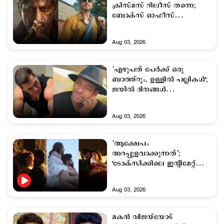
ക്രിസ്മസ് റിലീസ് തന്നെ;
ബോക്സ് ഓഫീസ്
പോരാട്ടത്തിന്
കളമൊരുങ്ങുന്നു
Aug 03, 2026
‘എഴുപത് പേര്‍ക്ക് ഒരു
ബാത്ത്റൂം, ഉള്ളില്‍ പല്ലികള്‍';
ജയിൽ ദിനങ്ങൾ
ഓർത്തെടുത്ത് സൽമാൻ ഖാൻ
Aug 03, 2026
‘ആക്ഷേപം
അറപ്പുളവാക്കുന്നത്’;
'ടോക്സിക്കിലെ ഇന്‍റിമേറ്റ്
രംഗങ്ങളുടെ പേരില്‍
കിയാരയ്ക്കെതിരെ സൈബർ
Aug 03, 2026
ആക്രമണം; പ്രതികരിച്ച് ഹുമ
ഖുറേഷി
മകന്‍ വിജയ്‍യോട്