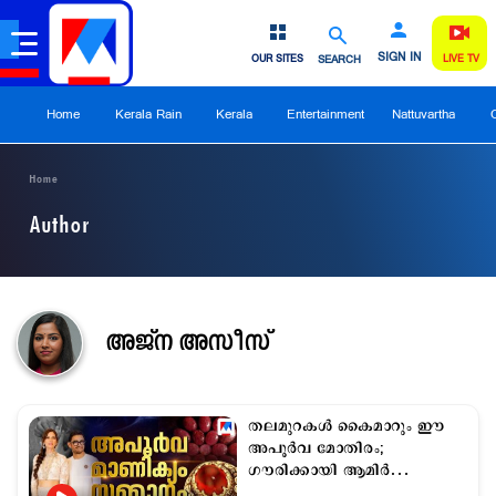
SIGN IN
OUR SITES
SEARCH
LIVE TV
Home
Kerala Rain
Kerala
Entertainment
Nattuvartha
Home
Author
അജ്‍ന അസീസ്
തലമുറകള്‍ കൈമാറും ഈ
അപൂര്‍വ മോതിരം;
ഗൗരിക്കായി ആമിര്‍
ഒരുക്കിയത്