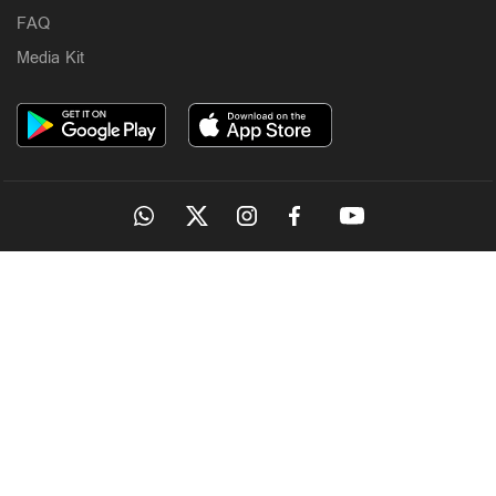
വരുന്നു; നിയമോപദേശം തേടി പൊലീസ്
FAQ
3 hours ago
Media Kit
OUR SITES
Latest
അധിക്ഷേപ പരാമർശത്തിൽ ടി.ജി. മോഹൻദാസ്
അറസ്റ്റില്‍
4 hours ago
MANORAMA
ONMANORAMA
THE WEEK