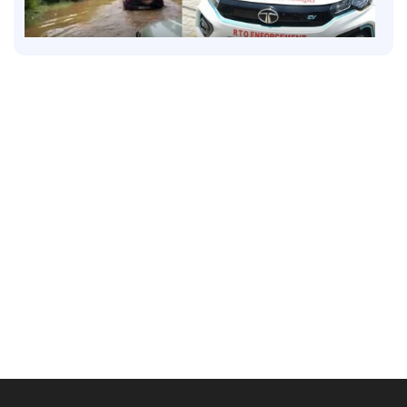
Latest
വാഹന പരിശോധന നടത്തും, പിഴ ഈടാക്കില്ല;
'പണി'മുടക്കിന് മോട്ടോര്‍വാഹന വകുപ്പ്
ഉദ്യോഗസ്ഥര്‍
1 hour ago