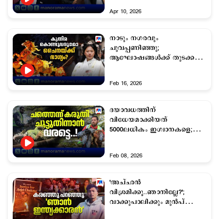
Apr 10, 2026
നാടും നഗരവും
ചുവപ്പണിഞ്ഞു;
ആഘോഷങ്ങള്‍ക്ക് തുടക്കമിട്ട്
ചൈന; വരൂ... പോകാം
Feb 16, 2026
ദയാവധത്തിന്
വിധേയമാക്കിയത്
5000ലധികം ഇഗ്വാനകളെ;
കൊന്നുതിന്നും മുൻപ്
അറിയണം
Feb 08, 2026
'അച്ഛന്‍
വിശ്രമിക്കൂ..ഞാനില്ലേ?';
വാക്കുപാലിക്കും മുന്‍പ്
ആഞ്ഞുകുത്തി