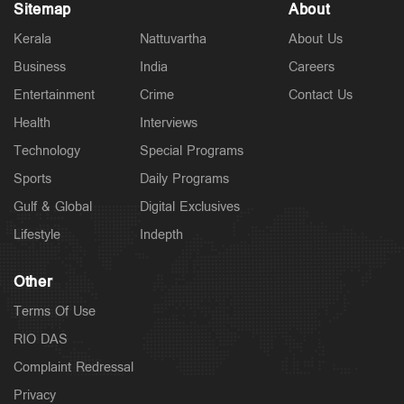
Sitemap
About
Kerala
Nattuvartha
About Us
States
'വിമാനം താഴ്ത്തിയത് വന്‍ദുരന്തം ഒഴിവാക്കാന്‍';
Business
India
Careers
ആകാശച്ചുഴി അപകടത്തില്‍ വിശദീകരണവുമായി
Entertainment
Crime
Contact Us
പൈലറ്റ് അസോസിയേഷന്‍
1 hour ago
Health
Interviews
Technology
Special Programs
Sports
Daily Programs
Gulf & Global
Digital Exclusives
Lifestyle
Indepth
Other
Terms Of Use
RIO DAS
Complaint Redressal
Latest
Privacy
അര്‍ജുന്‍ ആയങ്കിക്കെതിരെ കൂടുതല്‍ വകുപ്പുകള്‍