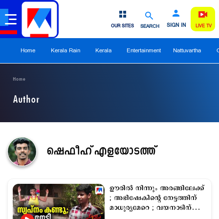
SIGN IN
OUR SITES
SEARCH
LIVE TV
Home
Kerala Rain
Kerala
Entertainment
Nattuvartha
Home
Author
ഷെഫീഹ് എളയോടത്ത്
ഊരില്‍ നിന്നും അരങ്ങിലേക്ക്
; അഭിഷേകിന്‍റെ നേട്ടത്തിന്
മാധുര്യമേറെ ; വയനാടിന്
അഭിമാനം