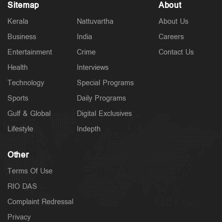
Sitemap
About
Politics
Kerala
Nattuvartha
About Us
പ്രധാനമന്ത്രിയുടെ വിദേശയാത്രകൾക്ക് 2021 മുതൽ
ചെലവായത് 557 കോടി രൂപ; കണക്കുകൾ
Business
India
Careers
രാജ്യസഭയിൽ
Entertainment
Crime
Contact Us
6 hours ago
Health
Interviews
Technology
Special Programs
Sports
Daily Programs
Gulf & Global
Digital Exclusives
Lifestyle
Indepth
Other
Terms Of Use
RIO DAS
Latest
Complaint Redressal
സാമൂഹികക്ഷേമ പെൻഷൻ ഇനി ബാങ്ക്
Privacy
അക്കൗണ്ടിലേക്ക്; സഹകരണ ബാങ്കുകളെ ഒഴിവാക്കി