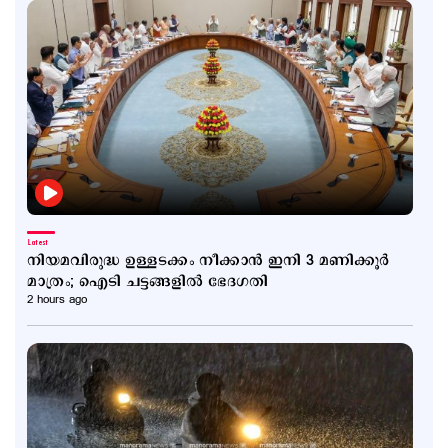
Latest
നിയമവിരുദ്ധ ഉള്ളടക്കം നീക്കാൻ ഇനി 3 മണിക്കൂർ
മാത്രം; ഐടി ചട്ടങ്ങളിൽ ഭേദഗതി
2 hours ago