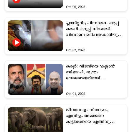
കെജിഎംഒഎ
Oct 06, 2025
പ്ലാസ്റ്ററിട്ട പിന്നാലെ പഴുപ്പ്
കയറി കറുപ്പ് നിറമായി;
പിന്നാലെ ഒന്‍പതുകാരിയുടെ
കൈ മുറിച്ചുമാറ്റി;
ചികില്‍സാപ്പിഴവ്
Oct 03, 2025
കരൂര്‍: വിജയ്‌യെ 'കൂട്ടാന്‍'
ബിജെപി, തന്ത്രം
നേരത്തേയറിഞ്ഞ്
കോണ്‍ഗ്രസ്
Oct 01, 2025
ജീവനോളം സ്നേഹം,
എന്നിട്ടും അമ്മയാന
കുട്ടിയാനയെ എന്തിനു
ഉപേക്ഷിക്കുന്നു? കാരണമിതാ