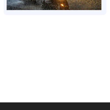
Latest
6 ജില്ലകളിൽ നാളെ അവധി; കണ്ണൂരിൽ അര്‍ധ
രാത്രിക്ക് ശേഷം ശക്തമായ മഴയ്ക്ക് സാധ്യത
4 hours ago