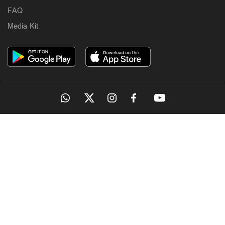
6 hours ago
FAQ
Media Kit
Latest
പത്തനംതിട്ട ജില്ലയില്‍ നാളെ അവധി; 3 ജില്ലകളില്‍
തീവ്രമഴ മുന്നറിയിപ്പ്
OUR SITES
7 hours ago