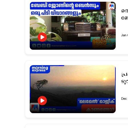
തൊ
ബ
Jan 
പ്
ടൂ
Dec 