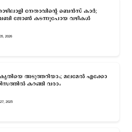
ഴിലാളി നേതാവിന്റെ ബെൻസ് കാർ;
േബി ജോൺ കടന്നുപോയ വഴികൾ
05, 2026
രകൃതിയെ അടുത്തറിയാം; മലമേല്‍ എക്കോ
റിസത്തില്‍ കറങ്ങി വരാം
27, 2025