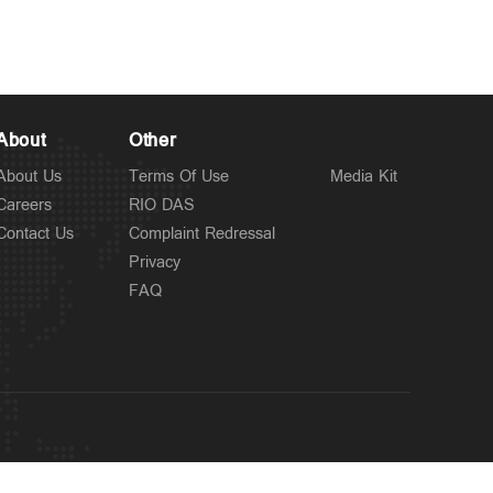
Latest
About
Other
പ്രതികള്‍
5 hours ago
കോടതിയിലെത്തണം;
About Us
Terms Of Use
Media Kit
അഭിമന്യു വധക്കേസില്‍
Careers
RIO DAS
നിലപാട് കടുപ്പിച്ച് കോടതി
Contact Us
Complaint Redressal
Privacy
FAQ
Latest