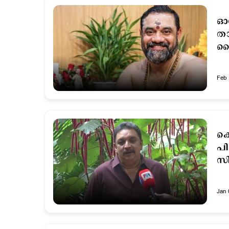
ഓട
താ
ലൈ
Feb 
കൊ
പി
സ
Jan 