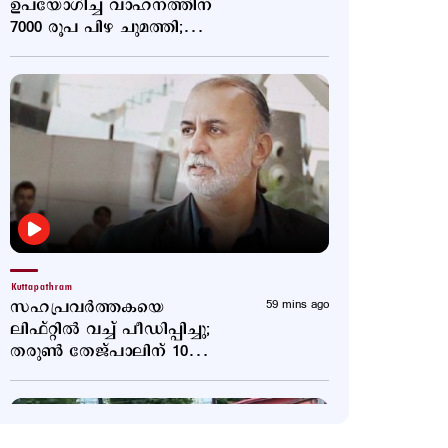
ഉപയോഗിച്ച വാഹനത്തിന്
7000 രൂപ പിഴ ചുമത്തി;
പിന്നാലെ ഇടപെട്ട്
മുഖ്യമന്ത്രി
Kuttapathram
സഹപ്രവർത്തകയെ
59 mins ago
ലിഫ്റ്റിൽ വച്ച് പീഡിപ്പിച്ചു;
തരുൺ തേജ്‌പാലിന് 10
വർഷം തടവ്