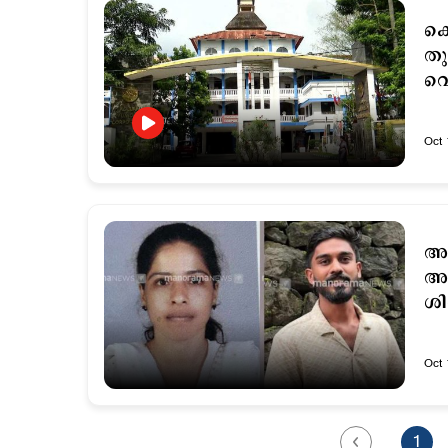
കൊ
തു
വെ
Oct 
അമ
അര
ശി
Oct 
1