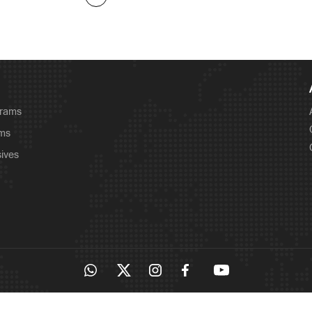
grams
ams
sives