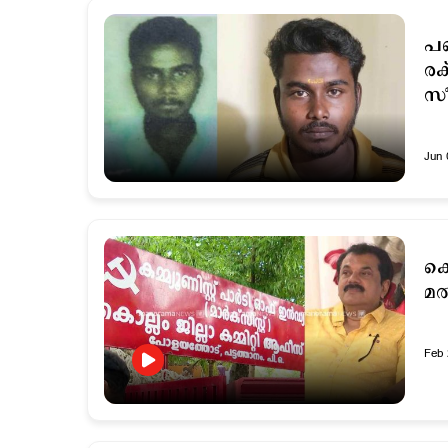
പണ
രക
സീ
Jun 
കൊ
മല
Feb 