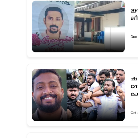
ഇര
ജ
Dec 
ഷാ
നോ
കോ
Oct 