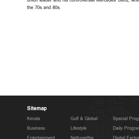
union leader and his controversial Mercedes-Benz, whic
the 70s and 80s.
Sitemap
Kerala
Gulf & Global
Special Pro
Business
Lifestyle
Daily Progr
Entertainment
Nattuvartha
Digital Exclu