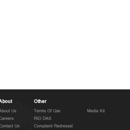
About
Other
About Us
Terms Of Use
Media Kit
Careers
RIO DAS
Contact Us
Complaint Redressal