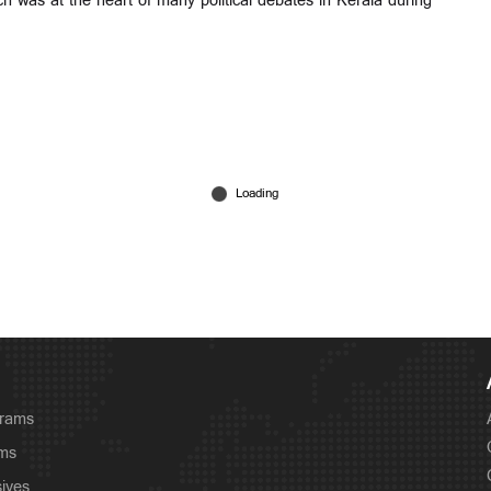
h was at the heart of many political debates in Kerala during
grams
ams
sives