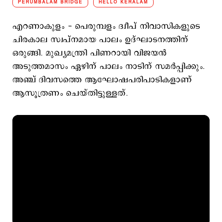
PERUMBALAM BRIDGE
HELLO KERALAM
എറണാകുളം - പെരുമ്പളം ദ്വീപ് നിവാസികളുടെ
ചിരകാല സ്വപ്നമായ പാലം ഉദ്ഘാടനത്തിന്
ഒരുങ്ങി. മുഖ്യമന്ത്രി പിണറായി വിജയന്‍
അടുത്തമാസം ഏഴിന് പാലം നാടിന് സമര്‍പ്പിക്കും.
അഞ്ച് ദിവസത്തെ ആഘോഷപരിപാടികളാണ്
ആസൂത്രണം ചെയ്തിട്ടുള്ളത്.