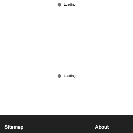
ചോർന്നൊലിക്കുന്ന കെട്ടിടത്തിൽ കൂലിയില്ലാതെ
ജോലി; കൈത്തറി കേന്ദ്രം നിലനിൽപ്പിനായുള്ള
പോരാട്ടത്തിൽ
Jul 26, 2026
Sitemap
About