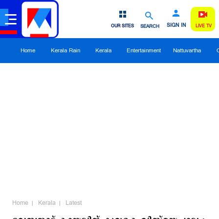
SIGN IN
OUR SITES
SEARCH
LIVE TV
Home
Kerala Rain
Kerala
Entertainment
Nattuvartha
Home
Kerala
Latest