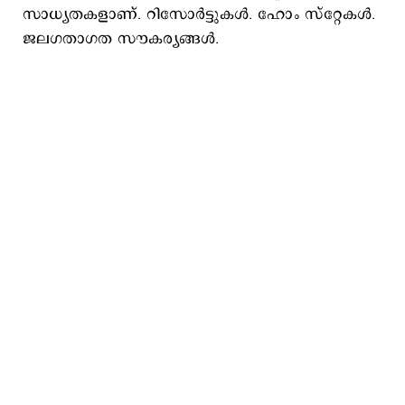
സാധ്യതകളാണ്. റിസോര്‍ട്ടുകള്‍. ഹോം സ്റ്റേകള്‍.
ജലഗതാഗത സൗകര്യങ്ങള്‍.