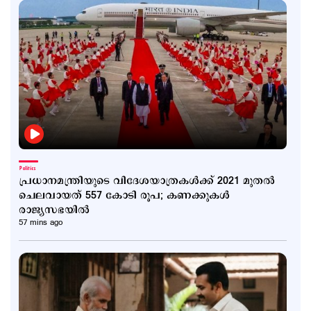
Politics
പ്രധാനമന്ത്രിയുടെ വിദേശയാത്രകൾക്ക് 2021 മുതൽ
ചെലവായത് 557 കോടി രൂപ; കണക്കുകൾ
രാജ്യസഭയിൽ
57 mins ago