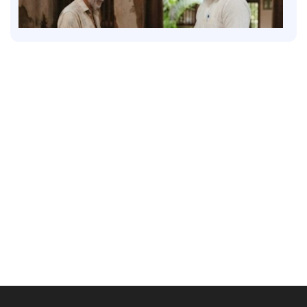
Latest
സാമൂഹികക്ഷേമ പെൻഷൻ ഇനി ബാങ്ക്
അക്കൗണ്ടിലേക്ക്; സഹകരണ ബാങ്കുകളെ ഒഴിവാക്കി
1 hour ago