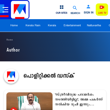
SIGN IN
OUR SITES
SEARCH
LIVE TV
Home
Kerala Rain
Kerala
Entertainment
Nattuvartha
Home
Author
പൊളിറ്റിക്കല്‍ ഡസ്ക്
'സ്ത്രീവിരുദ്ധ പരാമര്‍ശം
നടത്തിയിട്ടില്ല'; അമ്മ പകര്‍ന്ന്
നല്‍കിയ രുചി ഇന്നും
നാവില്‍; മുഖ്യമന്ത്രി