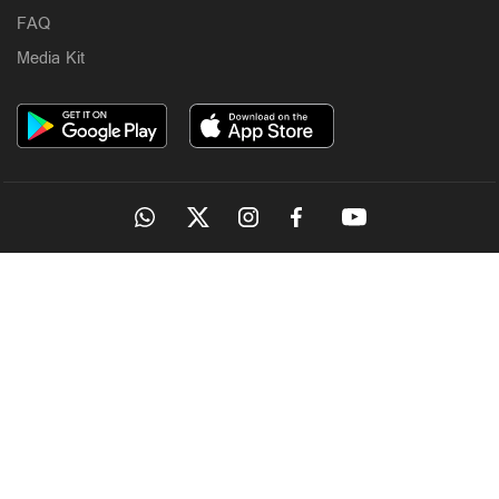
3 hours ago
FAQ
Media Kit
Kuttapathram
സഹപ്രവർത്തകയെ ലിഫ്റ്റിൽ വച്ച് പീഡിപ്പിച്ചു;
തരുൺ തേജ്‌പാലിന് 10 വർഷം തടവ്
OUR SITES
3 hours ago