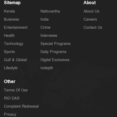
Sitemap
About
Kerala
Nattuvartha
About Us
Latest
പത്തനംതിട്ട ജില്ലയില്‍ നാളെ അവധി; 3 ജില്ലകളില്‍
Business
India
Careers
തീവ്രമഴ മുന്നറിയിപ്പ്
Entertainment
Crime
Contact Us
2 hours ago
Health
Interviews
Technology
Special Programs
Sports
Daily Programs
Gulf & Global
Digital Exclusives
Lifestyle
Indepth
Other
Terms Of Use
RIO DAS
Spotlight
Complaint Redressal
പ്രളയ രക്ഷാപ്രവർത്തിന് ഉപയോഗിച്ച വാഹനത്തിന്
Privacy
7000 രൂപ പിഴ ചുമത്തി; പിന്നാലെ ഇടപെട്ട് മുഖ്യമന്ത്രി