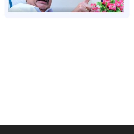
Politics
വന്ദേമാതരം മുഴുവന്‍ ആലപിക്കണം; കേന്ദ്ര
പ്രോട്ടോക്കോള്‍ അനുസരിക്കില്ലെന്ന് കെ.മുരളീധരന്‍
2 hours ago