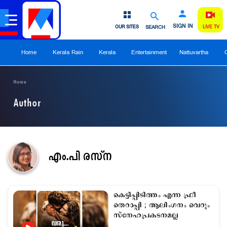
SIGN IN
OUR SITES
SEARCH
LIVE TV
Home
Kerala Rain
Kerala
Entertainment
Nattuvartha
Home
Author
എം.പി രസ്ന
കെട്ടിപ്പിടിത്തം എന്ന ഫ്രീ
തെറാപ്പി ; ആലിംഗനം വെറും
സ്നേഹപ്രകടനമല്ല