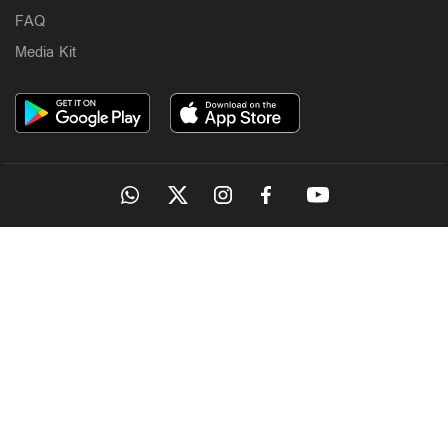
FAQ
Media Kit
Latest
കേരളം ഗുണ്ടകളുടെ പറുദീസയല്ല; ഗുണ്ടകളെയും
പോറ്റി വളര്‍ത്തുന്നവരേയും നിലയ്ക്ക് നിര്‍ത്തും:
OUR SITES
ചെന്നിത്തല
5 hours ago
MANORAMA
ONMANORAMA
THE WEEK