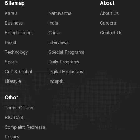
Sitemap
About
Latest
Kerala
Nattuvartha
About Us
വാടക വീട്ടില്‍ ഗര്‍ഭിണി അബോധാവസ്ഥയില്‍;
ചികിത്സയിലിരിക്കെ മരണം
Business
India
Careers
3 hours ago
Entertainment
Crime
Contact Us
Health
Interviews
Technology
Special Programs
Sports
Daily Programs
Gulf & Global
Digital Exclusives
Lifestyle
Indepth
Other
Terms Of Use
RIO DAS
Latest
കടലില്‍ കാണാതായവര്‍ക്കായി തിരച്ചില്‍ ഊര്‍ജിതം;
Complaint Redressal
സ്‌കൂബ അംഗങ്ങളുടെ എണ്ണം കൂട്ടും
4 hours ago
Privacy