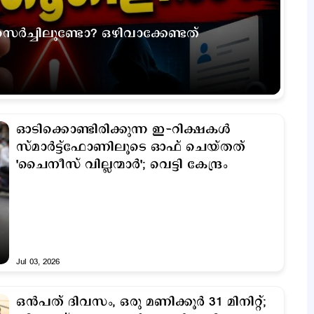
െര്‍ച്ചിലുണ്ടോ? ഒഴിവാക്കേണ്ടത്
ഓടിക്കൊണ്ടിരിക്കുന്ന ഇ-റിക്ഷകൾ
സ്മാർട്ട്ഫോണിലൂടെ ഓഫ് ചെയ്തത്
'ചൈനീസ് വില്ലന്മാര്‍'; വെട്ടി കേന്ദ്രം
Jul 03, 2026
ഒന്‍പത് ദിവസം, ഒരു മണിക്കൂര്‍ 31 മിനിറ്റ്;