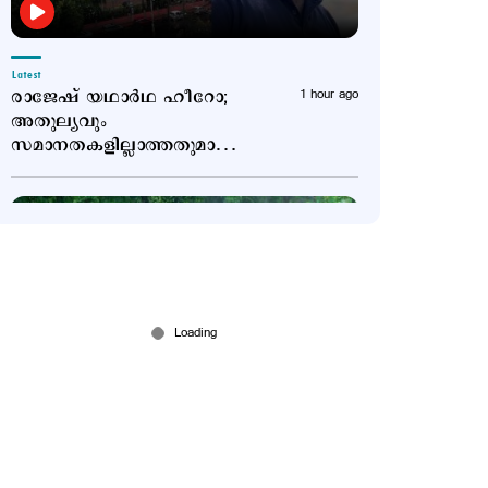
Latest
രാജേഷ് യഥാർഥ ഹീറോ;
1 hour ago
അതുല്യവും
സമാനതകളില്ലാത്തതുമായ
ത്യാഗം: ഹൈക്കോടതി
Latest
അഞ്ച് ജില്ലകളില്‍ നാളെ
2 hours ago
അവധി; വയനാട്ടില്‍