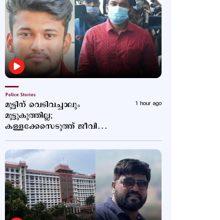
Police Stories
മുട്ടിന് വെടിവച്ചാലും
1 hour ago
മുട്ടുകുത്തില്ല;
കള്ളക്കേസെടുത്ത് ജീവിതം
താറുമാറാക്കി; വീണ്ടും
പോസ്റ്റുമായി അര്‍ജുന്‍