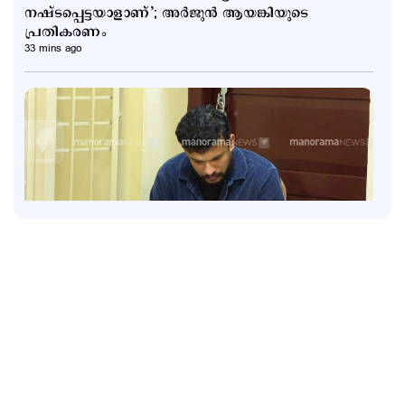
നഷ്ടപ്പെട്ടയാളാണ്’; അര്‍ജുന്‍ ആയങ്കിയുടെ
പ്രതികരണം
33 mins ago
Latest
ഫ്ലാറ്റിലേക്ക് ഓട്ടോയില്‍; പൊലീസിനെ അറിയിച്ച്
ഡ്രൈവര്‍; ഓടിച്ചിട്ട് പിടിച്ചു
1 hour ago