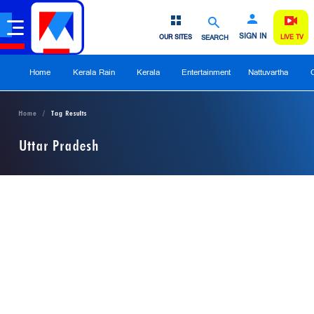
SIGN IN
OUR SITES
SEARCH
LIVE TV
Home
Kerala Rain
Kerala
Entertainment
Nattuvartha
Home
Tag Results
Uttar Pradesh