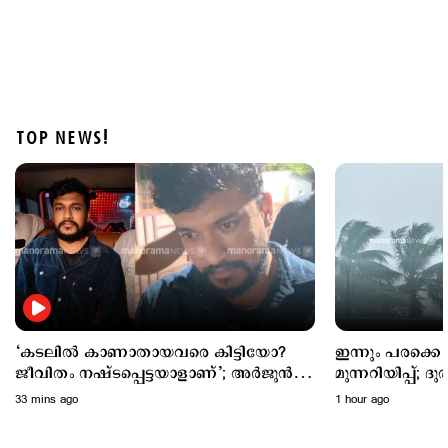
TOP NEWS!
Latest
യുപിഐ സേവനങ്ങള്‍ തികച്ചും സൗജന്യമായിരിക്കും;
വ്യക്തതവരുത്തി ധനമന്ത്രാലയം
9 hours ago
‘കടലില്‍ കാണാതായവരെ കിട്ടിയോ?
ഇന്നും പരക്കെ 
ജീവിതം നഷ്ടപ്പെട്ടയാളാണ്’; അര്‍ജുന്‍
മുന്നറിയിപ്പ്; ദ
ആയങ്കിയുടെ പ്രതികരണം
33 mins ago
1 hour ago