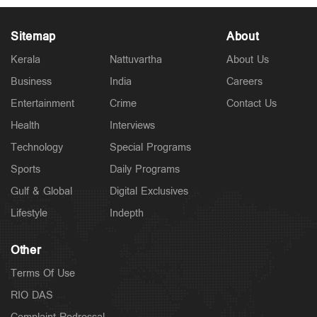
Sitemap
About
Kerala
Nattuvartha
About Us
Business
India
Careers
Politics
Entertainment
Crime
Contact Us
തൂഫാനെ പോലെ ആയങ്കിയെ തൂക്കണം,
തൂക്കിക്കൊല്ലരുത്: എം.വി.ജയരാജന്‍
Health
Interviews
12 hours ago
Technology
Special Programs
Sports
Daily Programs
Gulf & Global
Digital Exclusives
Lifestyle
Indepth
Other
Terms Of Use
RIO DAS