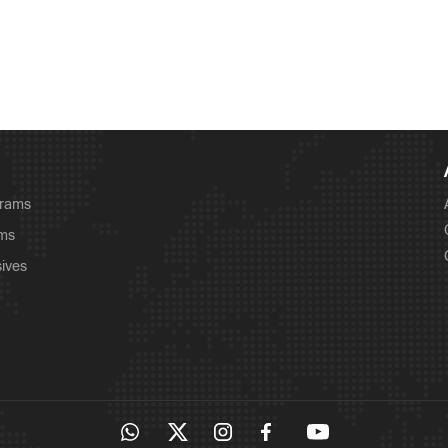
grams
ams
sives