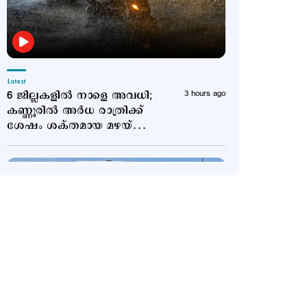
Latest
6 ജില്ലകളിൽ നാളെ അവധി;
3 hours ago
കണ്ണൂരിൽ അര്‍ധ രാത്രിക്ക്
ശേഷം ശക്തമായ മഴയ്ക്ക്
സാധ്യത
Politics