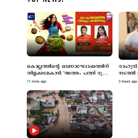
കൊല്ലത്തിന്റെ ഓണാഘോഷത്തിന്
രാഹുൽ ഗ
തിളക്കമേകാൻ 'അത്തം പത്ത് രുചി
നടത്തി മന്ത്രി കെ.എ തുളസി;
2026'; ഇന്നെത്തും
ഓണക്കോട
11 mins ago
3 hours ago