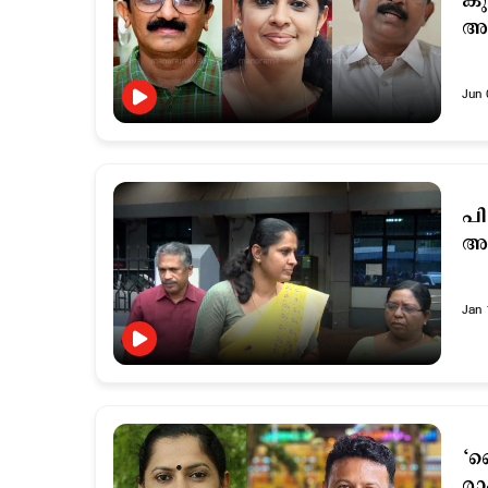
കു
അന
Jun 
പി
അ
Jan 
‘ല
രാ