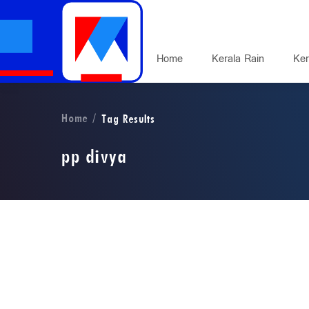
Home
Kerala Rain
Ker
Home
Tag Results
pp divya