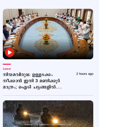
Latest
നിയമവിരുദ്ധ ഉള്ളടക്കം
2 hours ago
നീക്കാൻ ഇനി 3 മണിക്കൂർ
മാത്രം; ഐടി ചട്ടങ്ങളിൽ
ഭേദഗതി