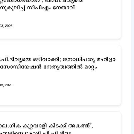
റ്റബോധത്താല്‍’; പി.പി.ദിവ്യയെ
ുകൂലിച്ച് സിപിഎം നേതാവ്
03, 2026
.പി.ദിവ്യയെ ഒഴിവാക്കി; ജനാധിപത്യ മഹിളാ
സോസിയേഷൻ നേതൃത്വത്തിൽ മാറ്റം
15, 2026
ൈംഗിക കുറ്റവാളി കിടക്ക് അകത്ത്’,
ഹുലിനെ ട്രോളി പി.പി ദിവ്യ