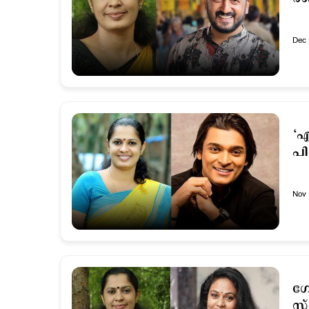
Dec 
‘എ
പി
Nov 
ഗോ
സ്