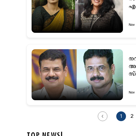
എന
Nov 
നവ
അന
സ്
Nov 
1
2
TOP NEWS!