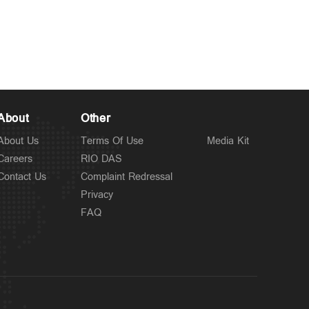
Spotlight
പ്രളയ രക്ഷാപ്രവർത്തിന്
8 hours ago
ഉപയോഗിച്ച വാഹനത്തിന്
7000 രൂപ പിഴ ചുമത്തി;
പിന്നാലെ ഇടപെട്ട്
About
Other
മുഖ്യമന്ത്രി
About Us
Terms Of Use
Media Kit
Careers
RIO DAS
Contact Us
Complaint Redressal
Privacy
FAQ
Kuttapathram
സഹപ്രവർത്തകയെ
8 hours ago
ലിഫ്റ്റിൽ വച്ച് പീഡിപ്പിച്ചു;