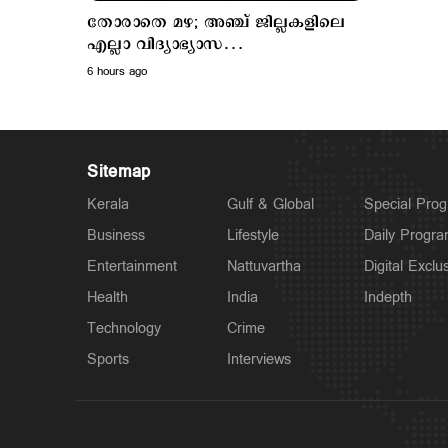
തോരാതെ മഴ; അഞ്ച് ജില്ലകളിലെ
എല്ലാ വിദ്യാഭ്യാസ
സ്ഥാപനങ്ങള്‍ക്കും നാളെ അവധി
6 hours ago
Sitemap
Kerala
Gulf & Global
Special Pro
Business
Lifestyle
Daily Progr
Entertainment
Nattuvartha
Digital Exclu
Health
India
Indepth
Technology
Crime
Sports
Interviews