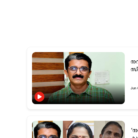
ന
സി
Jun 
‘ന