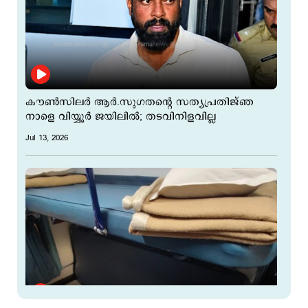
കൗണ്‍സിലര്‍ ആർ.സുഗതന്‍റെ സത്യപ്രതിജ്ഞ
നാളെ വിയ്യൂർ ജയിലില്‍; തടവിനിളവില്ല
Jul 13, 2026