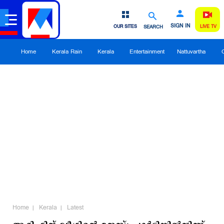
SIGN IN
OUR SITES
SEARCH
LIVE TV
Home
Kerala Rain
Kerala
Entertainment
Nattuvartha
Home
Kerala
Latest