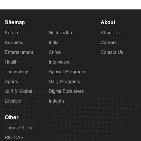
Sitemap
About
Kerala
Nattuvartha
About Us
Business
India
Careers
Entertainment
Crime
Contact Us
Health
Interviews
Technology
Special Programs
Sports
Daily Programs
Gulf & Global
Digital Exclusives
Lifestyle
Indepth
Other
Terms Of Use
RIO DAS