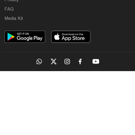
FAQ
Latest
Media Kit
പ്രതികള്‍ കോടതിയിലെത്തണം; അഭിമന്യു
വധക്കേസില്‍ നിലപാട് കടുപ്പിച്ച് കോടതി
3 hours ago
OUR SITES
Latest
ഇ.ഡി. ഉദ്യോഗസ്ഥരെ ആക്രമിച്ച കേസ്;
ഐ.പി.ബിനുവിന് ജാമ്യം
MANORAMA
ONMANORAMA
THE WEEK