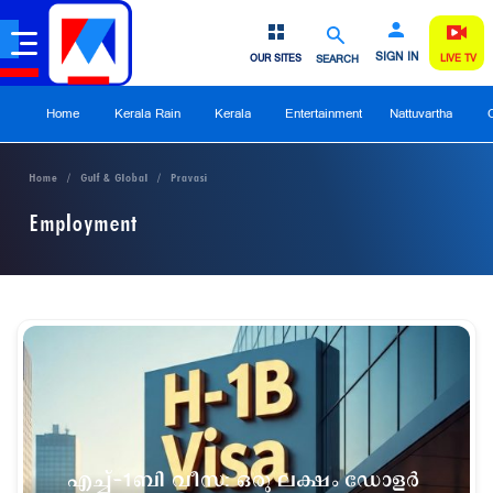
SIGN IN
OUR SITES
SEARCH
LIVE TV
Home
Kerala Rain
Kerala
Entertainment
Nattuvartha
Home
Gulf & Global
Pravasi
Employment
എച്ച്-1ബി വീസ: ഒരു ലക്ഷം ഡോളർ