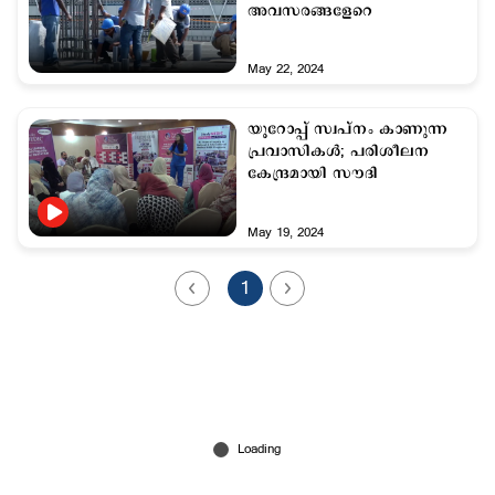
അവസരങ്ങളേറെ
May 22, 2024
യൂറോപ്പ് സ്വപ്നം കാണുന്ന
പ്രവാസികള്‍; പരിശീലന
കേന്ദ്രമായി സൗദി
May 19, 2024
1