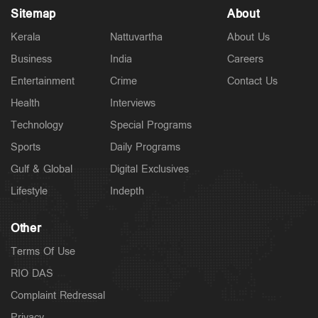
Sitemap
About
Kerala
Nattuvartha
About Us
Business
India
Careers
Entertainment
Crime
Contact Us
Health
Interviews
Latest
മുത്തങ്ങ വിധിയില്‍ പിഴവുണ്ടെന്ന് ഹൈക്കോടതി;
Technology
Special Programs
വിചാരണ കോടതിക്ക് വിമര്‍ശനം
Sports
Daily Programs
2 hours ago
Gulf & Global
Digital Exclusives
Lifestyle
Indepth
Other
Terms Of Use
RIO DAS
Complaint Redressal
Privacy