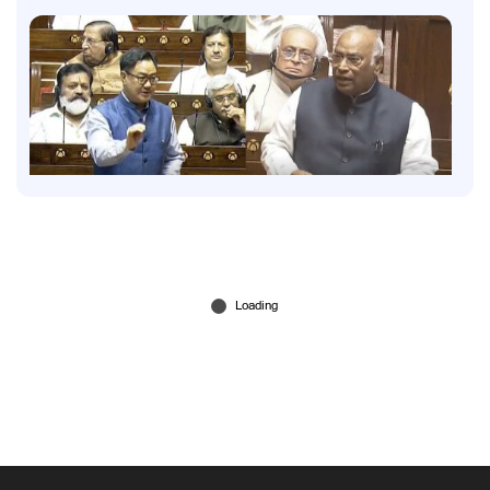
Latest
അമിത് ഷാ എവിടെയെന്ന് ഇന്നും പ്രതിപക്ഷം;
ഖര്‍ഗെയും കിരണ്‍ റിജിജുവും തമ്മില്‍ വാക്പോര്
2 hours ago