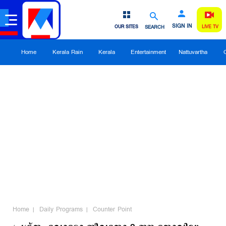
SIGN IN
OUR SITES
SEARCH
LIVE TV
Home
Kerala Rain
Kerala
Entertainment
Nattuvartha
Home
Daily Programs
Counter Point