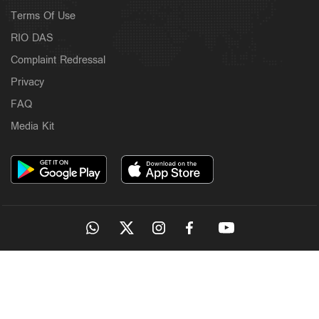
Terms Of Use
RIO DAS
Complaint Redressal
Privacy
FAQ
Media Kit
OUR SITES