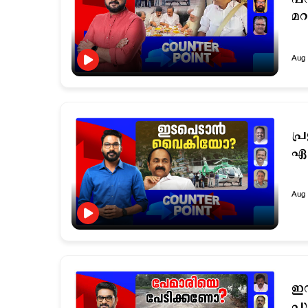
മ
Aug 
പ്
ഏക
Aug 
ഇന
പു