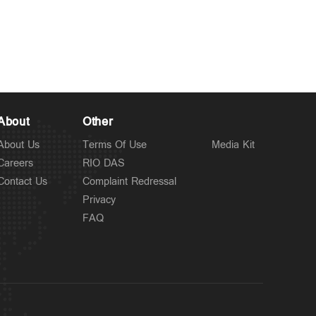
Kuttapathram
ആഭ്യന്തര മന്ത്രിക്കും
6 hours ago
പൊലീസിനും വെല്ലുവിളി;
'ആയങ്കി'യെ പൂട്ടാന്‍ 10
അംഗ പ്രത്യേക സംഘം
About
Other
About Us
Terms Of Use
Media Kit
Careers
RIO DAS
Contact Us
Complaint Redressal
Privacy
FAQ
Latest
രാജേഷിന്റെ
6 hours ago
മൃതദേഹത്തോട് അനാദരം: