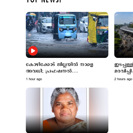
TOP NEWS!
കോഴിക്കോട് ജില്ലയില്‍ നാളെ
ഇടപ്പള്
അവധി; പ്രഫഷനല്‍
മരവിപ്പ
കോളജുകള്‍ക്ക് ബാധമകല്ല
ബൈപാസ്
1 hour ago
2 hours ago