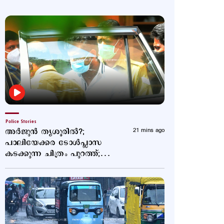
Police Stories
അര്‍ജുന്‍ തൃശൂരില്‍?;
21 mins ago
പാലിയേക്കര ടോള്‍പ്ലാസ
കടക്കുന്ന ചിത്രം പുറത്ത്;
അരിച്ചുപെറുക്കി പൊലീസ്