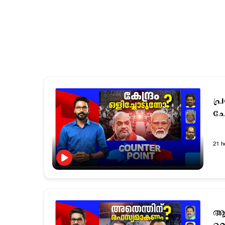
പ്
ചോ
21 h
ആര