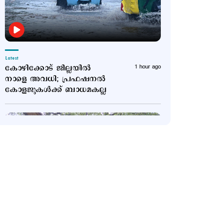
Latest
കോഴിക്കോട് ജില്ലയില്‍
1 hour ago
നാളെ അവധി; പ്രഫഷനല്‍
കോളജുകള്‍ക്ക് ബാധമകല്ല
Latest