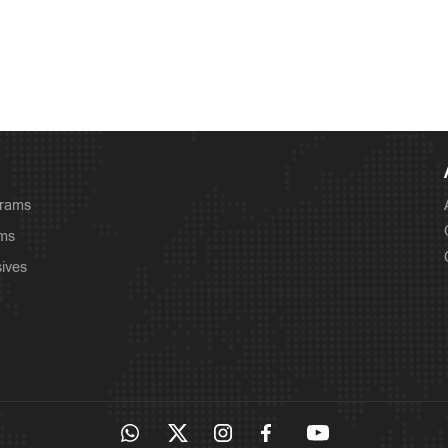
grams
ams
sives