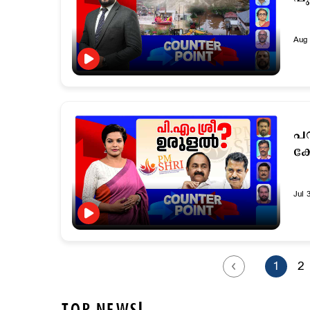
Aug 
പറ
കേ
Jul 
1
2