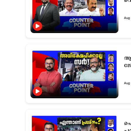
വെ
Aug 
ആര
ജ
Aug 
ഹെ
പറ