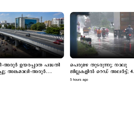
ളി–അരൂർ ഉയരപ്പാത പദ്ധതി
പെരുമഴ തുടരുന്നു; നാലു
ിച്ചു; അങ്കമാലി–അരൂർ
ജില്ലകളില്‍ റെഡ് അലര്‍ട്ട്; 4
 പദ്ധതി വേഗത്തിലാക്കും
ജില്ലകളില്‍ ഓറഞ്ച് അലര്‍ട്ട്
5 hours ago