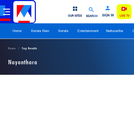
SIGN IN
OUR SITES
SEARCH
LIVE TV
Home
Kerala Rain
Kerala
Entertainment
Nattuvartha
Home
Tag Results
Nayanthara