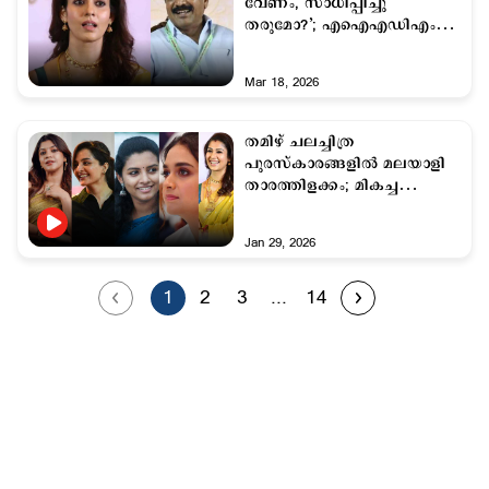
വേണം, സാധിപ്പിച്ചു
തരുമോ?’; എഐഎഡിഎംകെ
നേതാവ്
Mar 18, 2026
തമിഴ് ചലച്ചിത്ര
പുരസ്കാരങ്ങളിൽ മലയാളി
താരത്തിളക്കം; മികച്ച
നടിമാരായി 5 മലയാളി
താരങ്ങള്‍
Jan 29, 2026
1
2
3
...
14