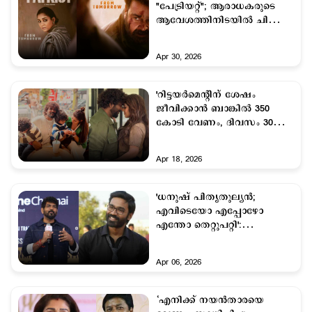
"പേട്രിയറ്റ്"; ആരാധകരുടെ
ആവേശത്തിനിടയിൽ ചിത്രം
നാളെ മുതൽ ആഗോള
തലത്തിൽ തീയേറ്ററുകളിൽ
Apr 30, 2026
'റിട്ടയര്‍മെന്‍റിന് ശേഷം
ജീവിക്കാന്‍ ബാങ്കില്‍ 350
കോടി വേണം, ദിവസം 30
ലക്ഷം'; കണക്ക് കൂട്ടി
വിഘ്നേഷ്
Apr 18, 2026
'ധനുഷ് പിതൃതുല്യന്‍;
എവിടെയോ എപ്പോഴോ
എന്തോ തെറ്റുപറ്റി':
വിഘ്നേഷ്
Apr 06, 2026
‘എനിക്ക് നയൻതാരയെ