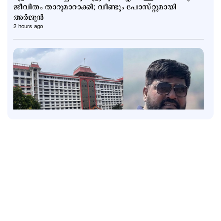
ജീവിതം താറുമാറാക്കി; വീണ്ടും പോസ്റ്റുമായി
അര്‍ജുന്‍
2 hours ago
Latest
രാജേഷ് യഥാർഥ ഹീറോ; അതുല്യവും
സമാനതകളില്ലാത്തതുമായ ത്യാഗം: ഹൈക്കോടതി
3 hours ago