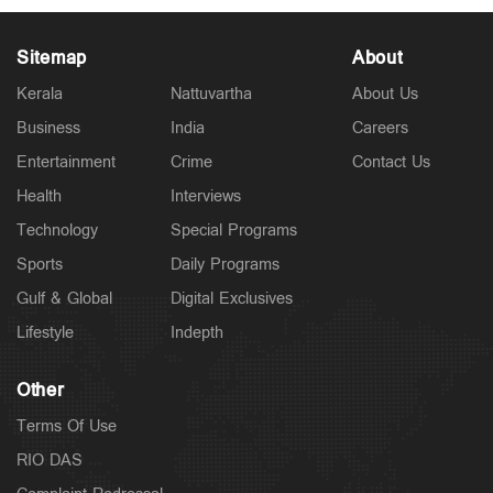
Sitemap
About
Kerala
Nattuvartha
About Us
Business
India
Careers
Kuttapathram
Entertainment
Crime
Contact Us
കേസിനായി പണം തരണം; ക്യൂ ആര്‍ കോഡ് അടക്കം
ഇന്‍സ്റ്റഗ്രാം സ്റ്റാറ്റസിട്ട് അര്‍ജുന്‍
Health
Interviews
5 hours ago
Technology
Special Programs
Sports
Daily Programs
Gulf & Global
Digital Exclusives
Lifestyle
Indepth
Other
Terms Of Use
RIO DAS