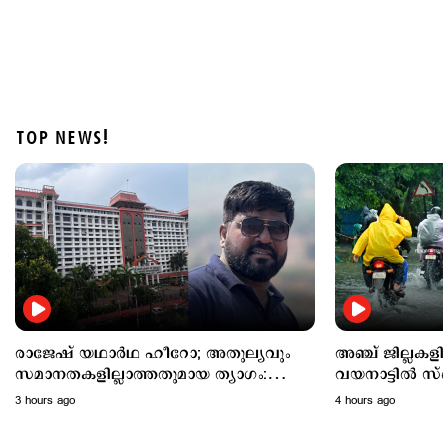
TOP NEWS!
Latest
അഞ്ച് ജില്ലകളില്‍ നാളെ അവധി; വയനാട്ടില്‍
സ്പെഷല്‍ ക്ലാസുകള്‍ക്ക് അവധി
4 hours ago
രാജേഷ് യഥാർഥ ഹീറോ; അതുല്യവും
അഞ്ച് ജില്ലകള
സമാനതകളില്ലാത്തതുമായ ത്യാഗം:
വയനാട്ടില്‍ സ്
ഹൈക്കോടതി
അവധി
3 hours ago
4 hours ago