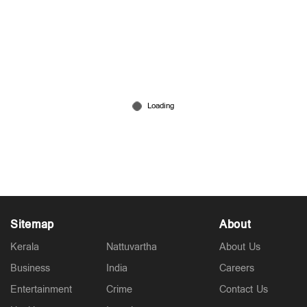
മാലിന്യക്കൂമ്പാരത്തിലെ അങ്കണവാടി മാറ്റും;
കോർപ്പറേഷനെതിരെ കേസ്
Jul 13, 2026
Sitemap
About
Kerala
Nattuvartha
About Us
Business
India
Careers
Entertainment
Crime
Contact Us