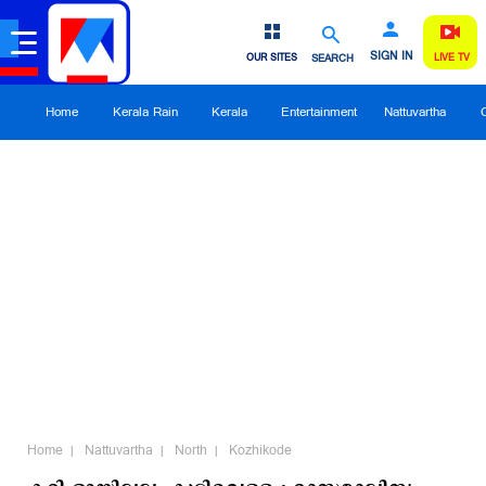
SIGN IN
OUR SITES
SEARCH
LIVE TV
Home
Kerala Rain
Kerala
Entertainment
Nattuvartha
Home
Nattuvartha
North
Kozhikode