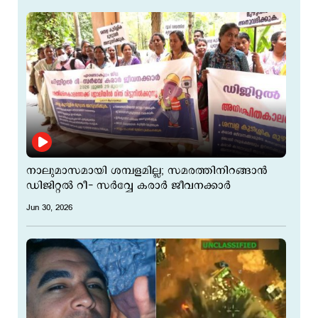
നാലുമാസമായി ശമ്പളമില്ല; സമരത്തിനിറങ്ങാൻ
ഡിജിറ്റൽ റീ- സർവ്വേ കരാർ ജീവനക്കാർ
Jun 30, 2026