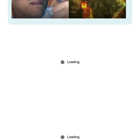
നിനോ ഗ്വറേറോയെ 'നരകത്തിലേക്ക്' അയച്ചു;
സര്‍വ്വം ചാരം; വിഡിയോ പങ്കുവച്ച് ട്രംപ്
Jun 14, 2026
'ആശ' നിറവേറ്റിയ സര്‍ക്കാരിന് നന്ദി; പായസം