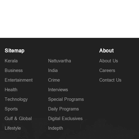
വിളമ്പി ആശമാര്‍
May 21, 2026
Sitemap
About
Kerala
Nattuvartha
About Us
Business
India
Careers
Entertainment
Crime
Contact Us
Health
Interviews
Technology
Special Programs
Sports
Daily Programs
Gulf & Global
Digital Exclusives
Lifestyle
Indepth