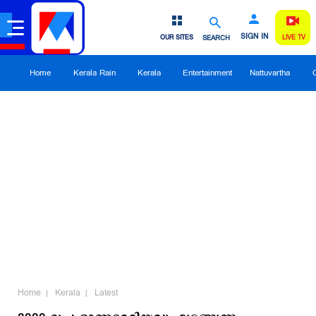
SIGN IN
OUR SITES
SEARCH
LIVE TV
Home
Kerala Rain
Kerala
Entertainment
Nattuvartha
Home
Kerala
Latest