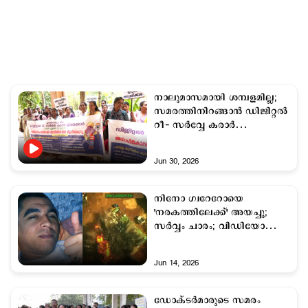
നാലുമാസമായി ശമ്പളമില്ല;
സമരത്തിനിറങ്ങാൻ ഡിജിറ്റൽ
റീ- സർവ്വേ കരാർ
ജീവനക്കാർ
Jun 30, 2026
നിനോ ഗ്വറേറോയെ
'നരകത്തിലേക്ക്' അയച്ചു;
സര്‍വ്വം ചാരം; വിഡിയോ
പങ്കുവച്ച് ട്രംപ്
Jun 14, 2026
ഡോക്ടര്‍മാരുടെ സമരം