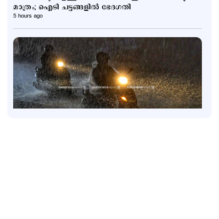
മാത്രം; ഐടി ചട്ടങ്ങളിൽ ഭേദഗതി
5 hours ago
Latest
6 ജില്ലകളിൽ നാളെ അവധി; കണ്ണൂരിൽ അര്‍ധ
രാത്രിക്ക് ശേഷം ശക്തമായ മഴയ്ക്ക് സാധ്യത
7 hours ago