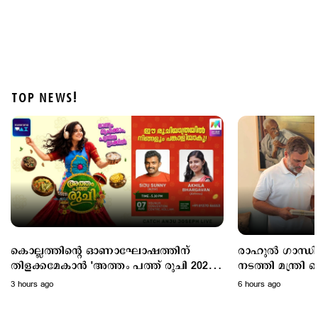
TOP NEWS!
Politics
പ്രധാനമന്ത്രിയുടെ വിദേശയാത്രകൾക്ക് 2021 മുതൽ
ചെലവായത് 557 കോടി രൂപ; കണക്കുകൾ
രാജ്യസഭയിൽ
9 hours ago
കൊല്ലത്തിന്റെ ഓണാഘോഷത്തിന്
രാഹുൽ ഗാന്ധിയു
തിളക്കമേകാൻ 'അത്തം പത്ത് രുചി 2026';
നടത്തി മന്ത്രി കെ.എ തുളസി;
ഇന്നെത്തും
ഓണക്കോടിയും സ
3 hours ago
6 hours ago