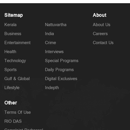
Sitemap
About
Kerala
Nattuvartha
About Us
Business
India
Careers
Latest
Entertainment
Crime
Contact Us
സാമൂഹികക്ഷേമ പെൻഷൻ ഇനി ബാങ്ക്
അക്കൗണ്ടിലേക്ക്; സഹകരണ ബാങ്കുകളെ ഒഴിവാക്കി
Health
Interviews
10 hours ago
Technology
Special Programs
Sports
Daily Programs
Gulf & Global
Digital Exclusives
Lifestyle
Indepth
Other
Terms Of Use
RIO DAS