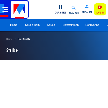
SIGN IN
OUR SITES
SEARCH
LIVE TV
Home
Kerala Rain
Kerala
Entertainment
Nattuvartha
Home
Tag Results
Strike