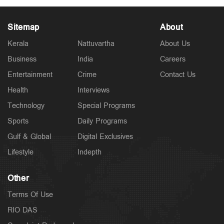
Sitemap
About
Kerala
Nattuvartha
About Us
Business
India
Careers
Latest
Entertainment
Crime
Contact Us
സാമൂഹികക്ഷേമ പെൻഷൻ ഇനി ബാങ്ക്
അക്കൗണ്ടിലേക്ക്; സഹകരണ ബാങ്കുകളെ ഒഴിവാക്കി
Health
Interviews
9 hours ago
Technology
Special Programs
Sports
Daily Programs
Gulf & Global
Digital Exclusives
Lifestyle
Indepth
Other
Terms Of Use
RIO DAS