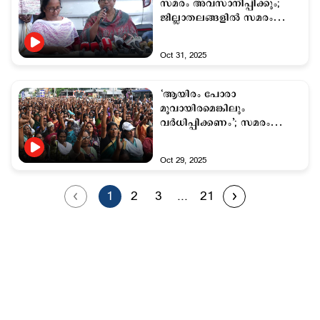
സമരം അവസാനിപ്പിക്കും;
ജില്ലാതലങ്ങളില്‍ സമരം
തുടരും
Oct 31, 2025
‘ആയിരം പോരാ
മൂവായിരമെങ്കിലും
വര്‍ധിപ്പിക്കണം’; സമരം
തുടരുമെന്ന് ആശാവര്‍ക്കര്‍മാര്‍
Oct 29, 2025
1
2
3
...
21