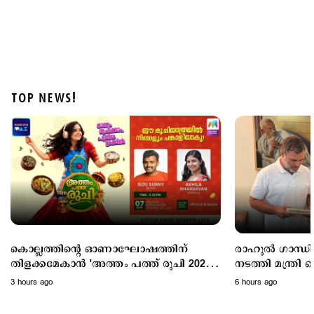
TOP NEWS!
Politics
പ്രധാനമന്ത്രിയുടെ വിദേശയാത്രകൾക്ക് 2021 മുതൽ
ചെലവായത് 557 കോടി രൂപ; കണക്കുകൾ
രാജ്യസഭയിൽ
9 hours ago
കൊല്ലത്തിന്റെ ഓണാഘോഷത്തിന്
രാഹുൽ ഗാന്ധിയു
തിളക്കമേകാൻ 'അത്തം പത്ത് രുചി 2026';
നടത്തി മന്ത്രി കെ.എ തുളസി;
ഇന്നെത്തും
ഓണക്കോടിയും സ
3 hours ago
6 hours ago