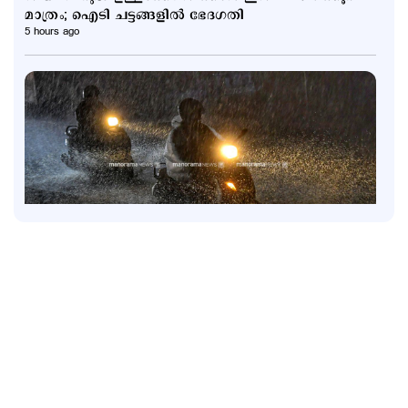
മാത്രം; ഐടി ചട്ടങ്ങളിൽ ഭേദഗതി
5 hours ago
Latest
6 ജില്ലകളിൽ നാളെ അവധി; കണ്ണൂരിൽ അര്‍ധ
രാത്രിക്ക് ശേഷം ശക്തമായ മഴയ്ക്ക് സാധ്യത
7 hours ago