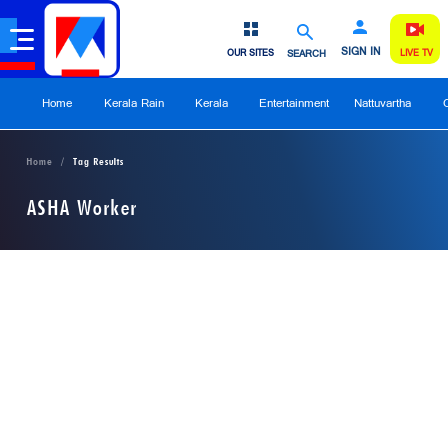
SIGN IN
OUR SITES
SEARCH
LIVE TV
Home
Kerala Rain
Kerala
Entertainment
Nattuvartha
Home
Tag Results
ASHA Worker