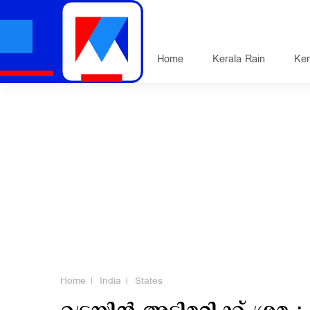
Home
Kerala Rain
Ker
Home
India
States