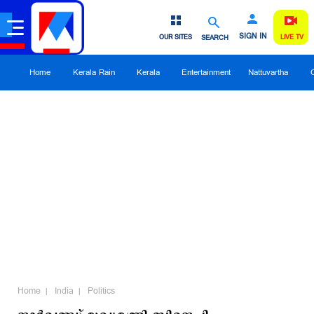
SIGN IN
OUR SITES
SEARCH
LIVE TV
Home
Kerala Rain
Kerala
Entertainment
Nattuvartha
Home
India
Politics