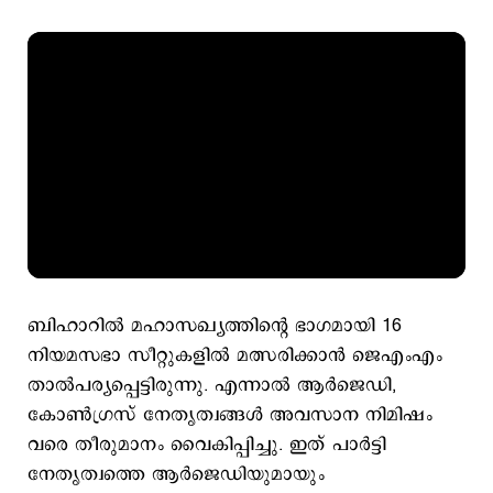
ബിഹാറിൽ മഹാസഖ്യത്തിന്റെ ഭാഗമായി 16
നിയമസഭാ സീറ്റുകളിൽ മത്സരിക്കാൻ‌ ജെഎംഎം
താൽപര്യപ്പെട്ടിരുന്നു. എന്നാൽ ആർജെഡി,
കോൺഗ്രസ് നേതൃത്വങ്ങൾ അവസാന നിമിഷം
വരെ തീരുമാനം വൈകിപ്പിച്ചു. ഇത് പാർട്ടി
നേതൃത്വത്തെ ആർജെഡിയുമായും