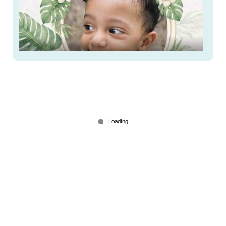
അനസ്തീസിയ നല്‍കിയതിലെ പിഴവ്;
ചികില്‍സയിലായിരുന്ന ഒരു വയസുകാരന്‍ മരിച്ചു
Jul 10, 2026