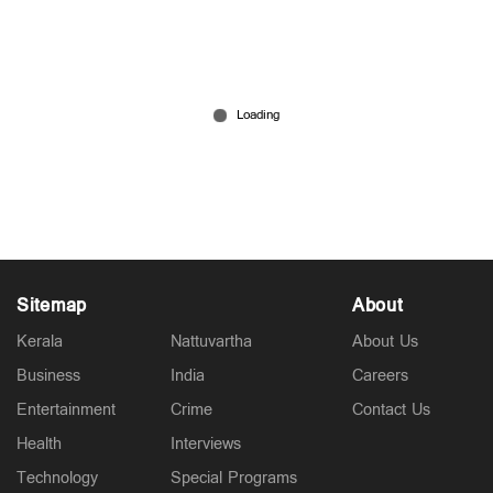
ബംഗാള്‍ ഗവര്‍ണര്‍ സി.വി.ആനന്ദബോസ്
രാജിവച്ചു
Mar 05, 2026
Sitemap
About
Kerala
Nattuvartha
About Us
Business
India
Careers
Entertainment
Crime
Contact Us
Health
Interviews
Technology
Special Programs