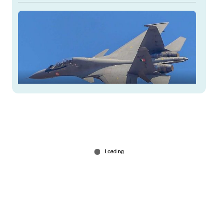
സുഖോയ് 30 MKI തകര്‍ന്നു? യുദ്ധവിമാനം
റഡാറില്‍ നിന്നും അപ്രത്യക്ഷമായി
Mar 05, 2026