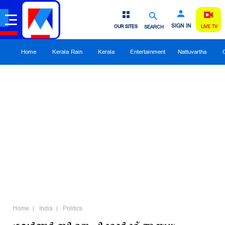
SIGN IN
OUR SITES
SEARCH
LIVE TV
Home
Kerala Rain
Kerala
Entertainment
Nattuvartha
Home
India
Politics