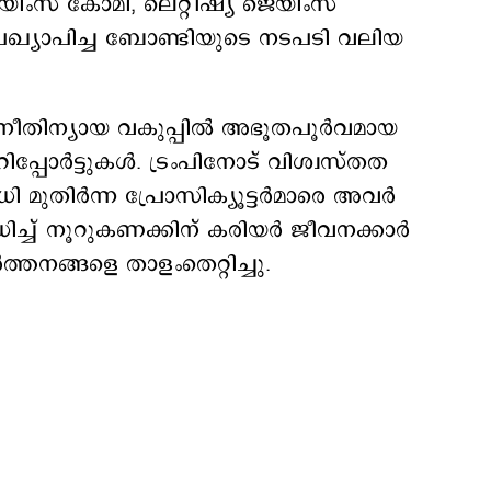
െയിംസ് കോമി, ലെറ്റീഷ്യ ജെയിംസ്
രഖ്യാപിച്ച ബോണ്ടിയുടെ നടപടി വലിയ
 നീതിന്യായ വകുപ്പിൽ അഭൂതപൂർവമായ
പ്പോർട്ടുകൾ. ട്രംപിനോട് വിശ്വസ്തത
വധി മുതിർന്ന പ്രോസിക്യൂട്ടർമാരെ അവർ
ധിച്ച് നൂറുകണക്കിന് കരിയർ ജീവനക്കാർ
ത്തനങ്ങളെ താളംതെറ്റിച്ചു.