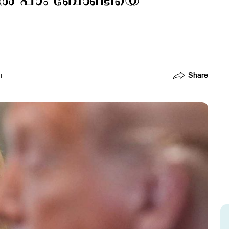
ൽ പാം ബോണ്ടിയെ
Share
ST