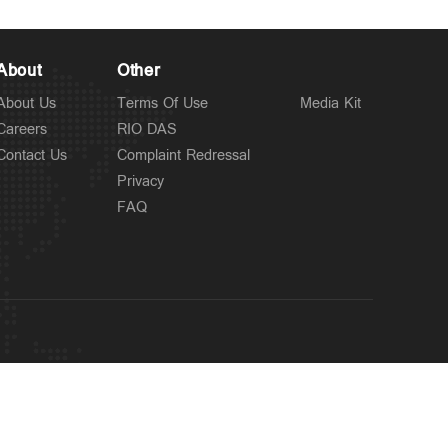
About
Other
About Us
Terms Of Use
Media Kit
Careers
RIO DAS
Contact Us
Complaint Redressal
Privacy
FAQ