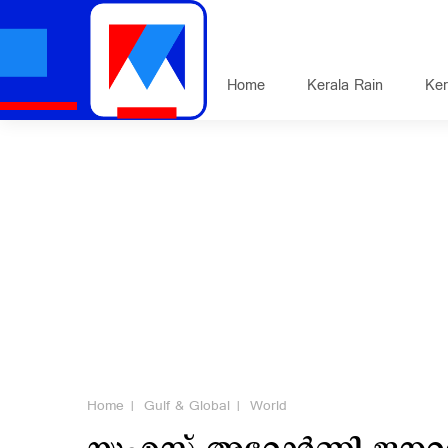
Home
Kerala Rain
Ker
Home
Gulf & Global
World