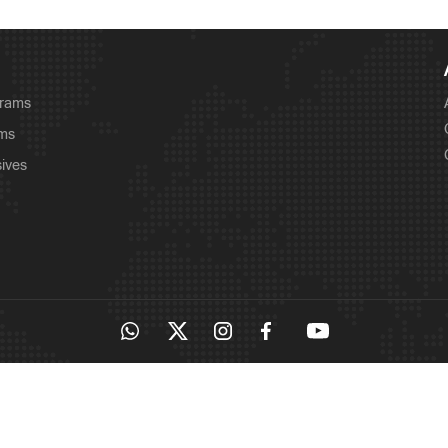
grams
ams
sives