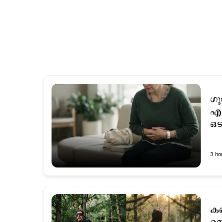
ഗു
എട
ഒടു
3 ho
കണ