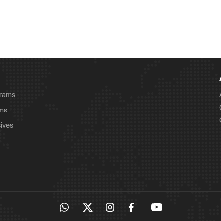
grams
ams
sives