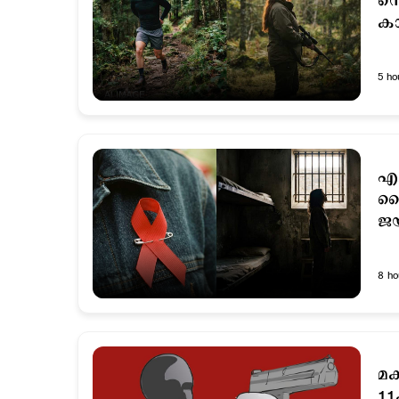
സെ
കാ
5 ho
എച
ലൈ
ജയ
പ
8 ho
മക
11