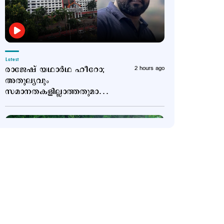
Latest
രാജേഷ് യഥാർഥ ഹീറോ;
2 hours ago
അതുല്യവും
സമാനതകളില്ലാത്തതുമായ
ത്യാഗം: ഹൈക്കോടതി
Latest