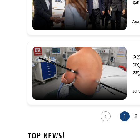
മേ
മേ
Aug 
ട്
തു
യു
Jul 
1
2
TOP NEWS!