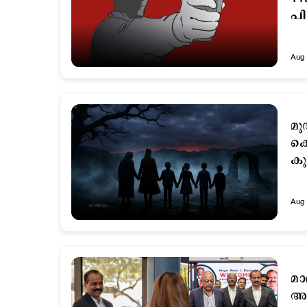
പി
Aug 
മു
കൊ
കു
Aug 
മാ
അമ