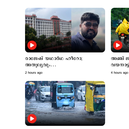
രാജേഷ് യഥാർഥ ഹീറോ;
അഞ്ച് ജ
അതുല്യവും
വയനാട്ട
സമാനതകളില്ലാത്തതുമായ ത്യാഗം:
ക്ലാസുക
2 hours ago
4 hours ago
ഹൈക്കോടതി