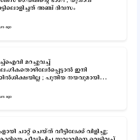
ക്സ് ഗെയിമിന്‍റെ ഭാഗം’; യുവാവ്
ട്ടിലൊളിച്ചത് അഞ്ച് ദിവസം
urs ago
്ച്‌ഐവി മറച്ചുവച്ച്
ംഗികതൊഴിലേര്‍പ്പെട്ടാല്‍ ഇനി
ില്‍ശിക്ഷയില്ല ; പുതിയ നയവുമായി
െൻസിൽവാനിയ
urs ago
ളായി ചാറ്റ് ചെയ്ത് വീട്ടിലേക്ക് വിളിച്ചു;
കാരിയെ പീഡിപ്പിച്ച യുവാവിനെ വെടിവച്ച്