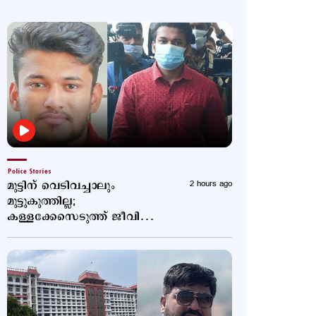
Police Stories
മുട്ടിന് വെടിവച്ചാലും
2 hours ago
മുട്ടുകുത്തില്ല;
കള്ളക്കേസെടുത്ത് ജീവിതം
താറുമാറാക്കി; വീണ്ടും
പോസ്റ്റുമായി അര്‍ജുന്‍