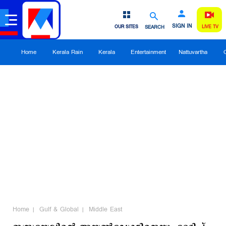
SIGN IN
OUR SITES
SEARCH
LIVE TV
Home
Kerala Rain
Kerala
Entertainment
Nattuvartha
Home
Gulf & Global
Middle East