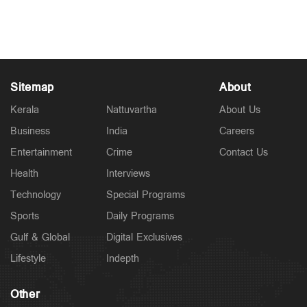
തുടരുന്നതായി ഇറാൻ
Jun 13, 2026
Sitemap
About
Kerala
Nattuvartha
About Us
Business
India
Careers
Entertainment
Crime
Contact Us
Health
Interviews
Technology
Special Programs
Sports
Daily Programs
Gulf & Global
Digital Exclusives
Lifestyle
Indepth
Other