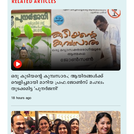
RELATED ARTICLES
ഒരു കുടിയന്‍റെ കുമ്പസാരം; ആയിരങ്ങള്‍ക്ക്
വെളിച്ചമായി മാറിയ പ്രഫ.ജോൺസ് മംഗലം
തുടക്കമിട്ട 'പുനര്‍ജനി'
18 hours ago