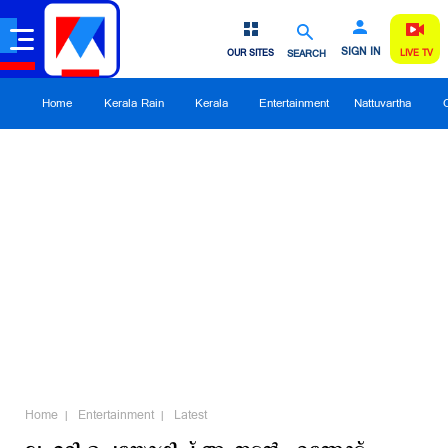
SIGN IN
OUR SITES
SEARCH
LIVE TV
Home
Kerala Rain
Kerala
Entertainment
Nattuvartha
Home
Entertainment
Latest