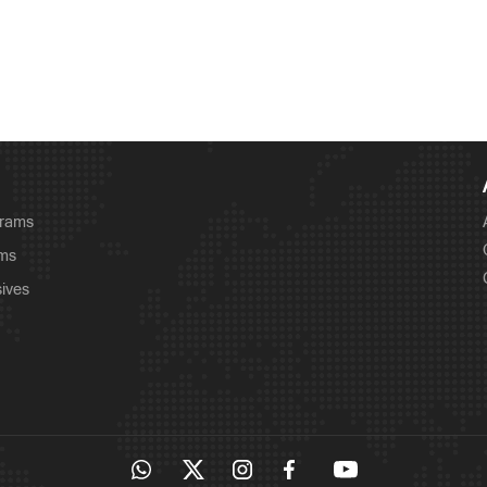
grams
ams
sives