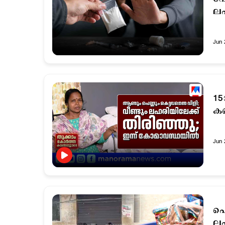
ലഹ
സ
Jun 
15
കണ
Jun 
പെ
ലഹ