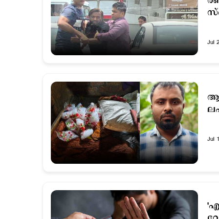
രണ
സ്
Jul 
ആക
ലഹ
Jul 
'എ
വേ