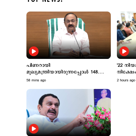
പിണറായി
'22 നിയ
മുഖ്യമന്ത്രിയായിരുന്നപ്പോൾ 148
നിക്ഷേ
പേരെ കടലിൽ കാണാതായി;
പ്രഖ്യാപ
58 mins ago
2 hours ago
ആരോപണങ്ങള്‍ക്ക് മറുപടിയുമായി
വി.ഡി