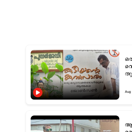
ഒരു
വെളി
തു
Aug 
ആയ