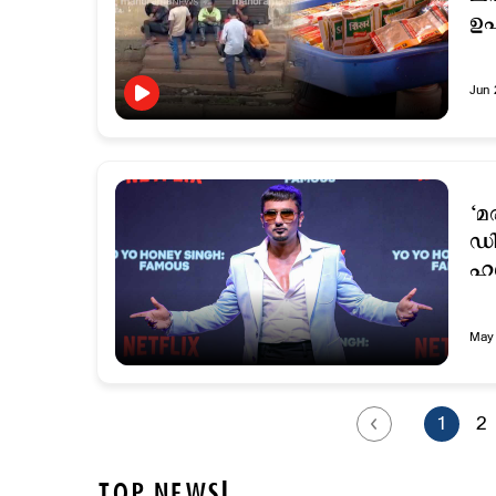
ഉ
Jun 
‘മ
ഡി
ഹ
May 
1
2
TOP NEWS!