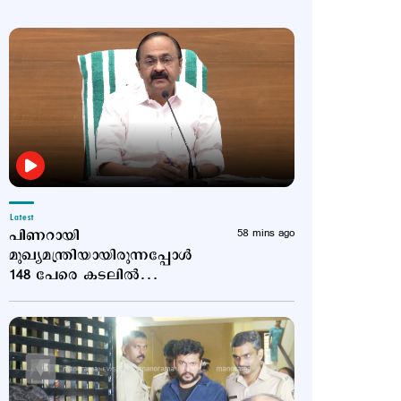
Latest
പിണറായി
58 mins ago
മുഖ്യമന്ത്രിയായിരുന്നപ്പോൾ
148 പേരെ കടലിൽ
കാണാതായി;
ആരോപണങ്ങള്‍ക്ക്
മറുപടിയുമായി വി.ഡി