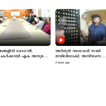
മങ്ങളില്‍ ഭേദഗതി;
അര്‍ജുന്‍ തലശേരി സബ്
പകര്‍ക്കായി ഏക അനുമതി'
ജയിലിലേക്ക്; അനിയനെ
നവുമായി മുഖ്യമന്ത്രി
ജാമ്യത്തിലിറക്കാൻ എത്തിയ
2 hours ago
ഗുണ്ട