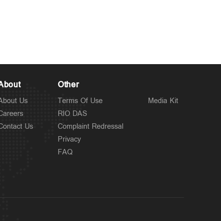
Latest
കേരളം ഗുണ്ടകളുടെ
6 hours ago
പറുദീസയല്ല; ഗുണ്ടകളെയും
പോറ്റി വളര്‍ത്തുന്നവരേയും
നിലയ്ക്ക് നിര്‍ത്തും:
About
Other
ചെന്നിത്തല
About Us
Terms Of Use
Media Kit
Careers
RIO DAS
Contact Us
Complaint Redressal
Privacy
FAQ
Latest
ബെംഗളൂരു അപകടം: ഡ്യൂട്ടി
8 hours ago
ക്രമീകരണത്തില്‍