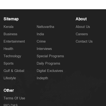
Sitemap
About
Kerala
Nattuvartha
About Us
Business
India
Careers
Entertainment
Crime
Contact Us
Health
Interviews
Technology
Special Programs
Sports
Daily Programs
Gulf & Global
Digital Exclusives
Lifestyle
Indepth
Other
Terms Of Use
RIO DAS