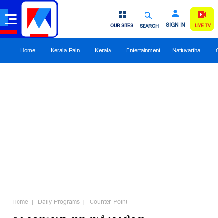
SIGN IN
OUR SITES
SEARCH
LIVE TV
Home
Kerala Rain
Kerala
Entertainment
Nattuvartha
Home
Daily Programs
Counter Point