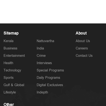
കീഴടങ്ങില്ലെന്ന് ശ്വേതാ മേനോന്‍
Jul 21, 2026
Sitemap
About
Kerala
Nattuvartha
About Us
Business
India
Careers
Entertainment
Crime
Contact Us
Health
Interviews
Technology
Special Programs
Sports
Daily Programs
Gulf & Global
Digital Exclusives
Lifestyle
Indepth
Other