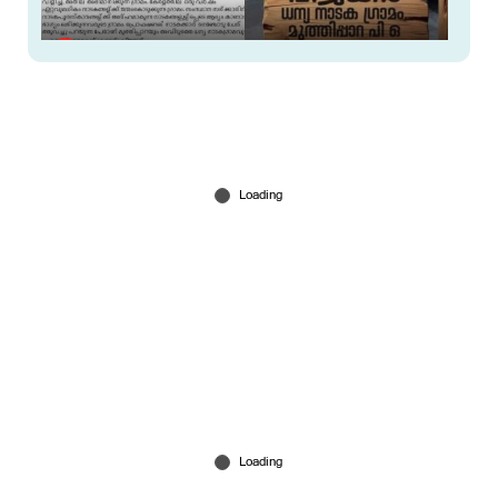
കള്ളൻ വിജയൻ' വിവാദം; ദേശാഭിമാനി മുക്കിയ
ലേഖനം എഫ്ബിയില്‍ പങ്കുവെച്ച് ലേഖകൻ
ടി.സി.രാജേഷ്
Jul 21, 2026
'ഞാന്‍ ഉള്ളിടത്തോളം അത് അനുവദിക്കില്ല';