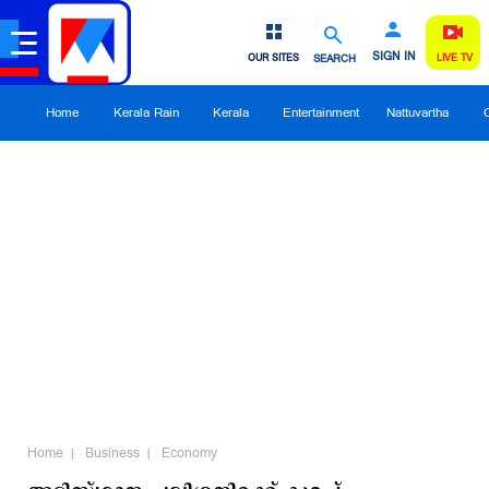
SIGN IN
OUR SITES
SEARCH
LIVE TV
Home
Kerala Rain
Kerala
Entertainment
Nattuvartha
Home
Business
Economy