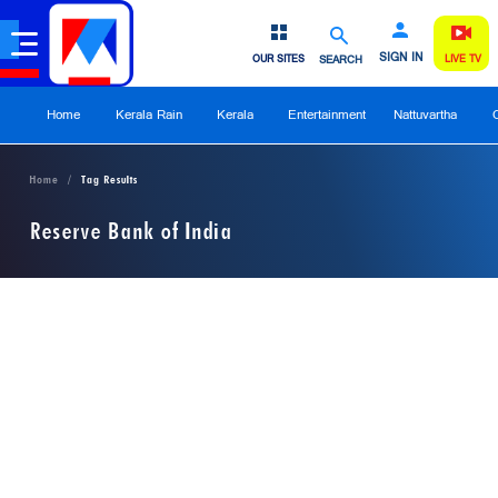
SIGN IN
OUR SITES
SEARCH
LIVE TV
Home
Kerala Rain
Kerala
Entertainment
Nattuvartha
Home
Tag Results
Reserve Bank of India