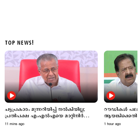
TOP NEWS!
Economy
യുപിഐ ഇടപാടിന് ചാര്‍ജ്; ഉപഭോക്താക്കളെ
ബാധിക്കില്ലെന്നു പേമെന്‍റ് കൗണ്‍സില്‍ ഓഫ് ഇന്ത്യ
2 hours ago
ചട്ടപ്രകാരം മുന്നറിയിപ്പ് നല്‍കിയില്ല;
റൗഡികള്‍ പലത
പ്രതിപക്ഷ എംഎല്‍എയെ മാറ്റിനിര്‍ത്തി;
ആയങ്കിക്കെതി
സര്‍ക്കാരിനെതിരെ പിണറായി
ഉപയോഗിക്കാന്‍ 
11 mins ago
1 hour ago
ചെന്നിത്തല