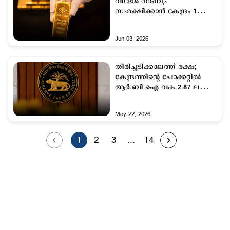
വിദേശ നാണ്യം
സംരക്ഷിക്കാന്‍ കേന്ദ്രം 1
ലക്ഷം കോടിയുടെ സ്വര്‍ണം
വിറ്റു; വിശദീകരണവുമായി
Jun 03, 2026
ആര്‍ബിഐ
തിരിച്ചടിക്കാലത്ത് രക്ഷ;
കേന്ദ്രത്തിന്‍റെ പോക്കറ്റില്‍
ആര്‍.ബി.ഐ വക 2.87 ലക്ഷം
കോടി
May 22, 2026
1
2
3
...
14