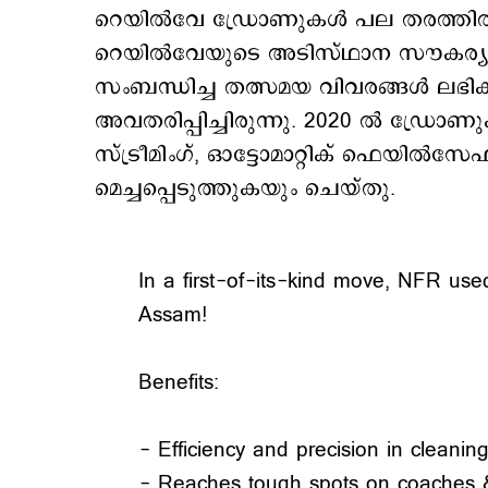
റെയിൽവേ ഡ്രോണുകൾ പല തരത്തിൽ ഉപ
റെയിൽവേയുടെ അടിസ്ഥാന സൗകര്യങ
സംബന്ധിച്ച തത്സമയ വിവരങ്ങൾ ലഭി
അവതരിപ്പിച്ചിരുന്നു. 2020 ൽ ‍ഡ്രോണു
സ്ട്രീമിംഗ്, ഓട്ടോമാറ്റിക് ഫെയിൽസ
മെച്ചപ്പെടുത്തുകയും ചെയ്തു.
In a first-of-its-kind move, NFR us
Assam!
Benefits:
- Efficiency and precision in cleanin
- Reaches tough spots on coaches & 