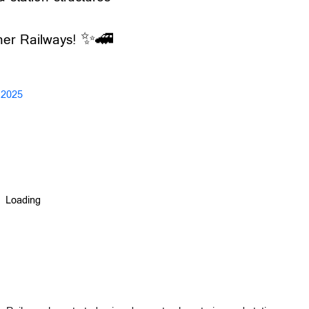
aner Railways! ✨🚄
, 2025