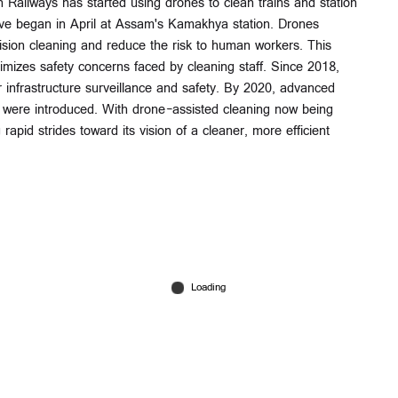
n Railways has started using drones to clean trains and station
tive began in April at Assam's Kamakhya station. Drones
sion cleaning and reduce the risk to human workers. This
mizes safety concerns faced by cleaning staff. Since 2018,
 infrastructure surveillance and safety. By 2020, advanced
ng were introduced. With drone-assisted cleaning now being
apid strides toward its vision of a cleaner, more efficient