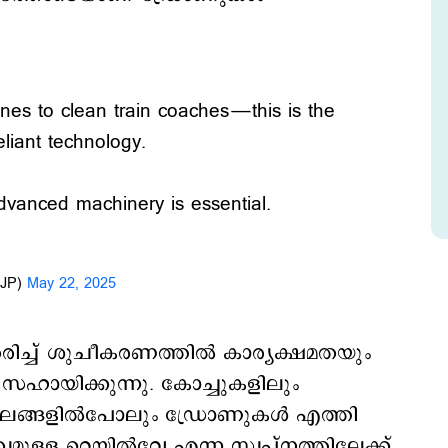
nes to clean train coaches—this is the
eliant technology.
dvanced machinery is essential.
BJP)
May 22, 2025
ിച്ച് ശുചീകരണത്തിൽ കാര്യക്ഷമതയും
സഹായിക്കുന്നു. കോച്ചുകളിലും
്ഥലങ്ങളില്‍പോലും ഡ്രോണുകള്‍ എത്തി
ത്വമുള്ള റെയില്‍വേ എന്ന സ്വപ്നത്തിലേക്ക്