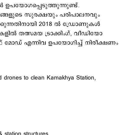
യോഗപ്പെടുത്തുന്നുണ്ട്.
്ങളുടെ സുരക്ഷയും പരിപാലനവും
ക്കുന്നതിനായി 2018 ൽ ഡ്രോണുകൾ
കളില്‍ തത്സമയ ട്രാക്കിംഗ്, വീഡിയോ
േഫ് മോഡ് എന്നിവ ഉപയോഗിച്ച് നിരീക്ഷണം
ed drones to clean Kamakhya Station,
g
station structures