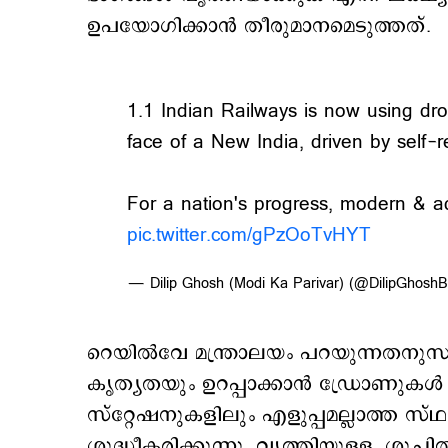
ഉപയോഗിക്കാന്‍ തീരുമാനമെടുത്തത്.
1.1 Indian Railways is now using dro
face of a New India, driven by self-r
For a nation's progress, modern & a
pic.twitter.com/gPzOoTvHYT
— Dilip Ghosh (Modi Ka Parivar) (@DilipGhosh
റെയിൽവേ മന്ത്രാലയം പറയുന്നതനുസര
കൃത്യതയും ഉറപ്പാക്കാൻ ഡ്രോണുകൾ 
സ്റ്റേഷനുകളിലും എളുപ്പമല്ലാത്ത സ
ശുദ്ധീകരിക്കുന്നു. വൃത്തിയുള്ള, ശുചി