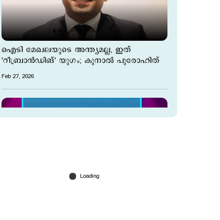
ഐടി മേഖലയുടെ അന്ത്യമല്ല, ഇത്
'റീബ്രാൻഡിങ്' യുഗം; കുനാൽ പുരോഹിത്
Feb 27, 2026
എഐയിലെ ഭാവി സാങ്കേതികവിദ്യയെ
ജനാധിപത്യവല്‍ക്കരിക്കുന്നിടത്ത്: സന്ദീപ്