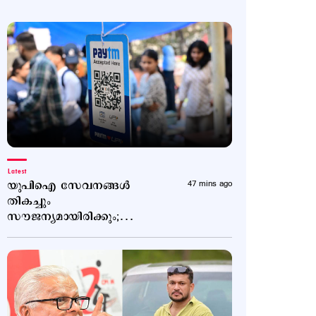
Latest
യുപിഐ സേവനങ്ങള്‍
47 mins ago
തികച്ചും
സൗജന്യമായിരിക്കും;
വ്യക്തതവരുത്തി
ധനമന്ത്രാലയം