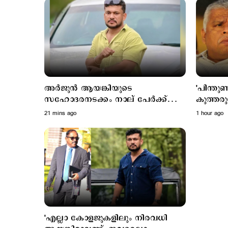
അര്‍ജുന്‍ ആയങ്കിയുടെ
'പിന്തു
സഹോദരനടക്കം നാല് പേര്‍ക്ക്
കുത്തരുത
ജാമ്യം അനുവദിച്ച് കോടതി
ജയിലിലടക
21 mins ago
1 hour ago
എം.വി.
ആയങ്കി
'എല്ലാ കോളജുകളിലും നിരവധി