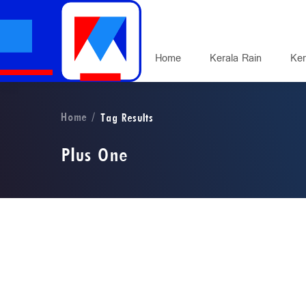
Home
Kerala Rain
Ker
Home
Tag Results
Plus One