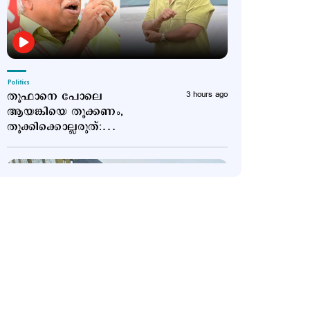
Politics
തൂഫാനെ പോലെ
3 hours ago
ആയങ്കിയെ തൂക്കണം,
തൂക്കിക്കൊല്ലരുത്:
എം.വി.ജയരാജന്‍
Latest