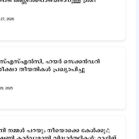
പടി കണ്ണില്‍പൊടിയിടാനുള്ള ശ്രമം
27, 2026
്എസ്എല്‍സി, ഹയര്‍ സെക്കന്‍ഡറി
ീക്ഷാ തീയതികള്‍ പ്രഖ്യാപിച്ചു
29, 2025
നി നമ്മൾ പറയും നീയൊക്കെ കേൾക്കും';
ഷണി കാർഡുമായി വിദ്യാർത്ഥികൾ; റാഗിങ്