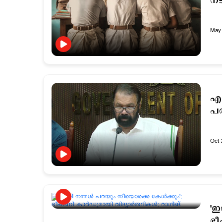
നട
May 
എസ
പര
Oct 
'ഇ
ഭീ