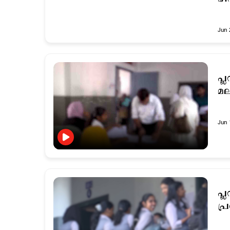
Jun 
പ്
മല
Jun 
പ്
പ്