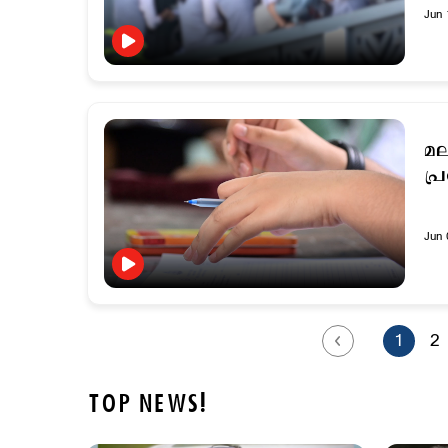
Jun 
മല
പ്
Jun 
1
2
TOP NEWS!