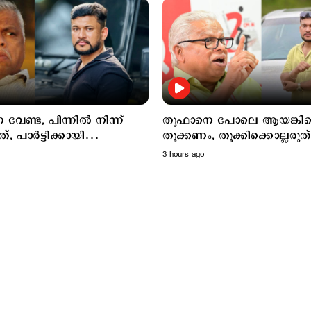
ണ വേണ്ട, പിന്നിൽ നിന്ന്
തൂഫാനെ പോലെ ആയങ്കി
്, പാർട്ടിക്കായി
തൂക്കണം, തൂക്കിക്കൊല്ലരുത്
്കപ്പെട്ടു';
എം.വി.ജയരാജന്‍
3 hours ago
ജയരാജനെതിരെ അര്‍ജുന്‍