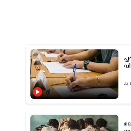
പ്
വ
Jul 
മല