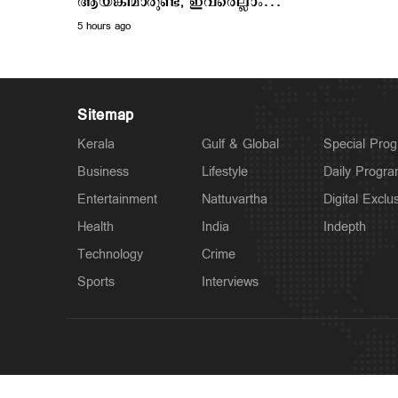
ആയങ്കിമാരുണ്ട്, ഇവരെല്ലാം
എംഎൽഎയും മേയറും
5 hours ago
മന്ത്രിയുമൊക്കെ ആകും'
Sitemap
Kerala
Gulf & Global
Special Pro
Business
Lifestyle
Daily Progr
Entertainment
Nattuvartha
Digital Exclu
Health
India
Indepth
Technology
Crime
Sports
Interviews