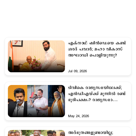
എക്നാഥ് ഷിന്‍ഡെയെ കണ്ട്
ശരദ് പവാര്‍; മഹാ വികാസ്
അഘാഡി പൊളിയുന്നു?
Jul 09, 2026
ടിവികെ രാജ്യസഭയിലേക്ക്;
എന്‍ഡിഎയ്ക്ക് മൂന്നില്‍ രണ്ട്
ഭൂരിപക്ഷം? രാജ്യസഭാ
തിരഞ്ഞെടുപ്പ് സാധ്യതകള്‍
May 24, 2026
അദ്ഭുതങ്ങളുണ്ടായില്ല;