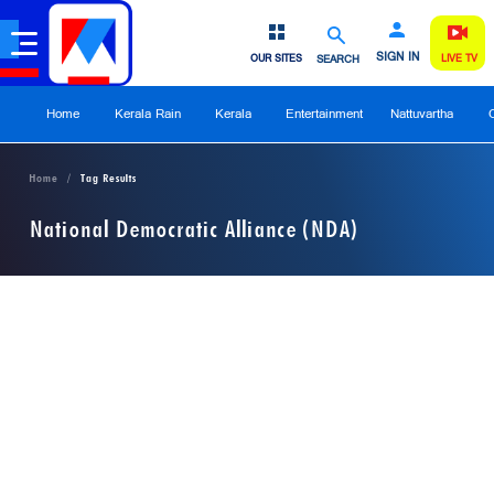
SIGN IN
OUR SITES
SEARCH
LIVE TV
Home
Kerala Rain
Kerala
Entertainment
Nattuvartha
Home
Tag Results
National Democratic Alliance (NDA)