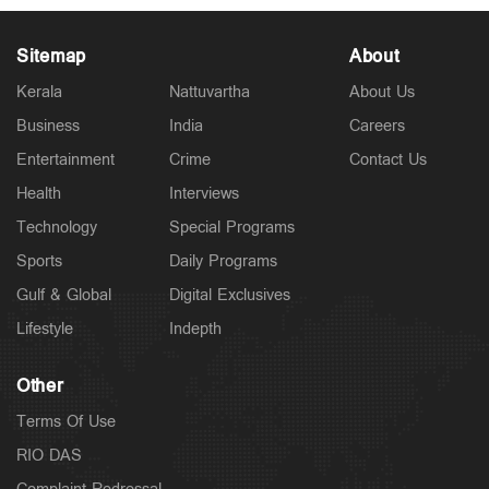
Sitemap
About
Kerala
Nattuvartha
About Us
Business
India
Careers
Latest
രാജേഷിന്റെ മൃതദേഹത്തോട് അനാദരം: തെളിവായി
Entertainment
Crime
Contact Us
ദൃശ്യങ്ങൾ പുറത്ത്
3 hours ago
Health
Interviews
Technology
Special Programs
Sports
Daily Programs
Gulf & Global
Digital Exclusives
Lifestyle
Indepth
Other
Terms Of Use
RIO DAS