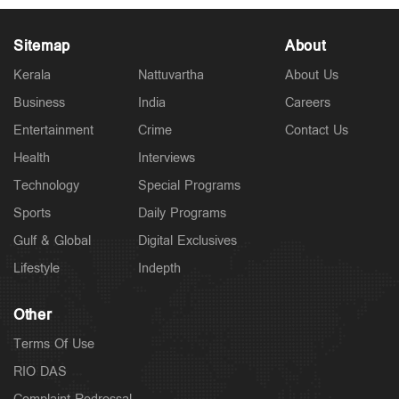
Sitemap
About
Kerala
Nattuvartha
About Us
Business
India
Careers
Latest
കേരളം ഗുണ്ടകളുടെ പറുദീസയല്ല; ഗുണ്ടകളെയും
Entertainment
Crime
Contact Us
പോറ്റി വളര്‍ത്തുന്നവരേയും നിലയ്ക്ക് നിര്‍ത്തും:
ചെന്നിത്തല
Health
Interviews
3 hours ago
Technology
Special Programs
Sports
Daily Programs
Gulf & Global
Digital Exclusives
Lifestyle
Indepth
Other
Terms Of Use
RIO DAS