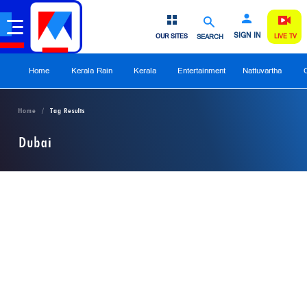
SIGN IN
OUR SITES
SEARCH
LIVE TV
Home
Kerala Rain
Kerala
Entertainment
Nattuvartha
Home
Tag Results
Dubai