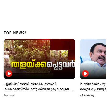
TOP NEWS!
Latest
കടലില്‍ കാണാതായവര്‍ക്കായി തിരച്ചില്‍ ഊര്‍ജിതം;
സ്‌കൂബ അംഗങ്ങളുടെ എണ്ണം കൂട്ടും
2 hours ago
എയിംസിനായി സ്ഥലം നൽകി
വന്ദേമാതരം മ
കടക്കെണിയിലായ്; കിനാലൂരുകാരുടെ
കേന്ദ്ര പ്രോട്ടോ
ദുരിതം
അനുസരിക്കില്ലെ
Just now
48 mins ago