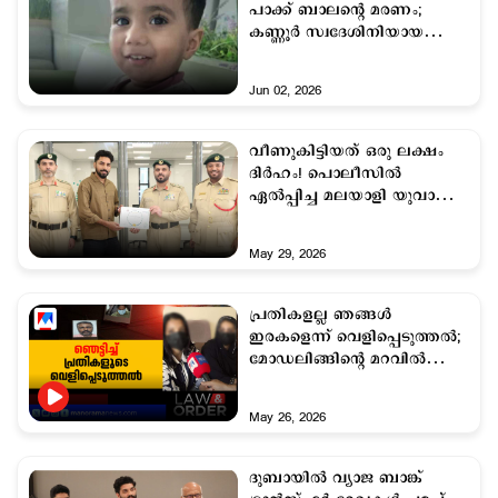
പാക്ക് ബാലന്‍റെ മരണം;
കണ്ണൂര്‍ സ്വദേശിനിയായ
പെണ്‍കുട്ടിക്കെതിരെ
അന്വേഷണം
Jun 02, 2026
വീണുകിട്ടിയത് ഒരു ലക്ഷം
ദിർഹം! പൊലീസിൽ
ഏൽപ്പിച്ച മലയാളി യുവാവിന്
ദുബായ് പൊലീസിന്‍റെ ആദരം
May 29, 2026
പ്രതികളല്ല ഞങ്ങള്‍
ഇരകളെന്ന് വെളിപ്പെടുത്തല്‍;
മോഡലിങ്ങിന്‍റെ മറവില്‍
സംഭവിച്ചതെന്ത്? ​
May 26, 2026
ദുബായില്‍ വ്യാജ ബാങ്ക്