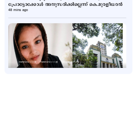
പ്രോട്ടോക്കോള്‍ അനുസരിക്കില്ലെന്ന് കെ.മുരളീധരന്‍
48 mins ago
Latest
വാടക വീട്ടില്‍ ഗര്‍ഭിണി അബോധാവസ്ഥയില്‍;
ചികിത്സയിലിരിക്കെ മരണം
2 hours ago