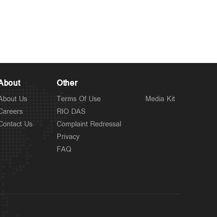
Politics
ചട്ടപ്രകാരം മുന്നറിയിപ്പ്
7 hours ago
നല്‍കിയില്ല; പ്രതിപക്ഷ
എംഎല്‍എയെ മാറ്റിനിര്‍ത്തി;
സര്‍ക്കാരിനെതിരെ
About
Other
പിണറായി
About Us
Terms Of Use
Media Kit
Careers
RIO DAS
Contact Us
Complaint Redressal
Privacy
FAQ
Latest
റൗഡികള്‍ പലതും പറയും;
8 hours ago
ആയങ്കിക്കെതിരെ തോക്ക്