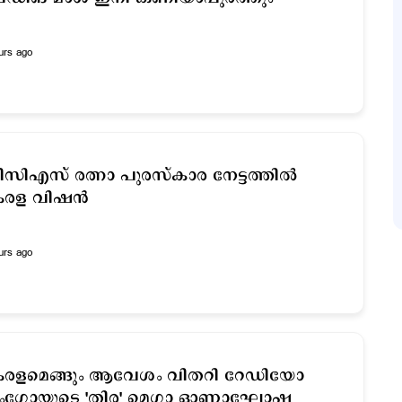
urs ago
സിഎസ് രത്നാ പുരസ്കാര നേട്ടത്തിൽ
േരള വിഷൻ
urs ago
േരളമെങ്ങും ആവേശം വിതറി റേഡിയോ
ാംഗോയുടെ 'തിര' മെഗാ ഓണാഘോഷ