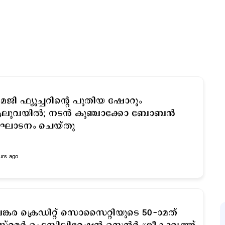
ജി ഫ്യൂച്ചറിന്‍റെ പുതിയ ഷോറൂം
ലുവയിൽ; നടൻ കുഞ്ചാക്കോ ബോബന്‍
്ഘാടനം ചെയ്തു
urs ago
ങ്കര ക്രെഡിറ്റ് സൊസൈറ്റിയുടെ 50-ാമത്