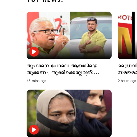
തൂഫാനെ പോലെ ആയങ്കിയെ
ഡ്രൈവ
തൂക്കണം, തൂക്കിക്കൊല്ലരുത്:
സമയമായ
എം.വി.ജയരാജന്‍
തിരിച്ചെ
48 mins ago
2 hours ago
മാറ്റം