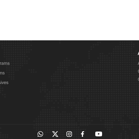
grams
ams
sives