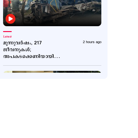
Latest
മൂന്നുവർഷം, 217
2 hours ago
ജീവനുകൾ;
അപകടക്കെണിയായി
ബെംഗളൂരു–മൈസൂരു
എക്സ്പ്രസ് ഹൈവേ
Latest