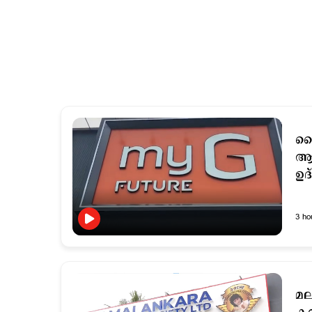
മൈ
ആ
ഉദ
3 ho
മല