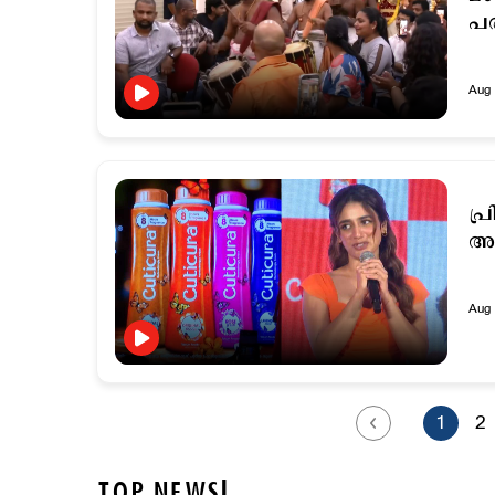
പര
Aug 
പ്ര
Aug 
1
2
TOP NEWS!