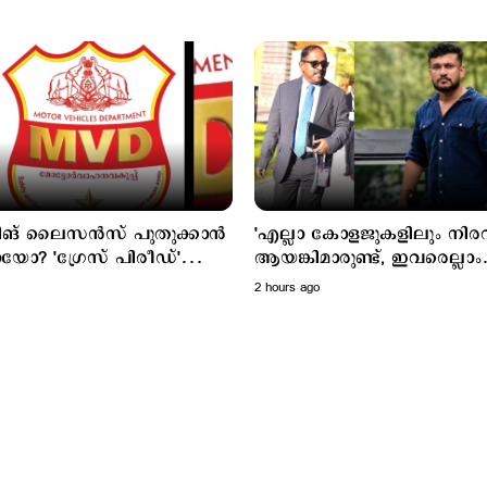
ിങ് ലൈസൻസ് പുതുക്കാൻ
'എല്ലാ കോളജുകളിലും നിര
ോ? 'ഗ്രേസ് പിരീഡ്'
ആയങ്കിമാരുണ്ട്, ഇവരെല്ലാം
ത്തുന്നു; ഓഗസ്റ്റ് 15 മുതൽ
എംഎൽഎയും മേയറും
2 hours ago
മന്ത്രിയുമൊക്കെ ആകും'