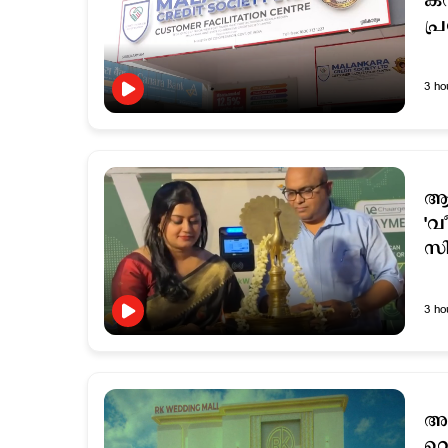
കസ
പ്
3 ho
ആപ
'വ
സി
3 ho
അ
വെ