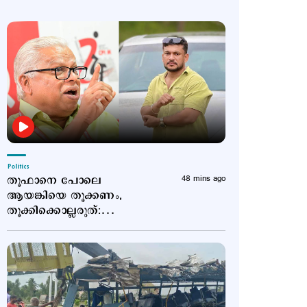
Politics
തൂഫാനെ പോലെ
48 mins ago
ആയങ്കിയെ തൂക്കണം,
തൂക്കിക്കൊല്ലരുത്:
എം.വി.ജയരാജന്‍