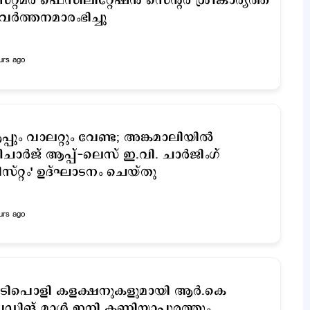
്റ്റമർ ഫെസിലിറ്റേഷൻ സെന്റർ ശ്രീകാര്യത്ത്
രവര്‍ത്തനമാരംഭിച്ചു
urs ago
്പും വാലറ്റും വേണ്ട; അങ്കമാലിയിൽ
ീചാർജ് ആപ്പ്-ലെസ് ഇ.വി. ചാർജിംഗ്
സ്റ്റം' ഉദ്ഘാടനം ചെയ്തു
urs ago
ടിപൊളി കളക്ഷനുകളുമായി ആർ.കെ
ഡിങ് മാൾ ഇനി കണിയാപുരത്തും