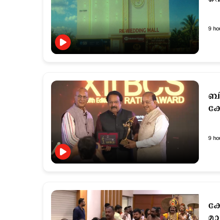
9 ho
ബി
ക
9 ho
ക
മ