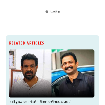
RELATED ARTICLES
'ചര്‍ച്ചാപാനലില്‍ നിന്നൊഴിവാക്കണം';