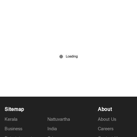
‘ഐഎഎസ് ആകുന്നതിന് മുന്‍പ് നല്ല
അമ്മയാകുക, പാചകം അറിയണം';
പെണ്‍കുട്ടികള്‍ക്ക് ഉപദേശവുമായി യുപി ഗവർണർ
Jul 10, 2026
Sitemap
About
Kerala
Nattuvartha
About Us
Business
India
Careers